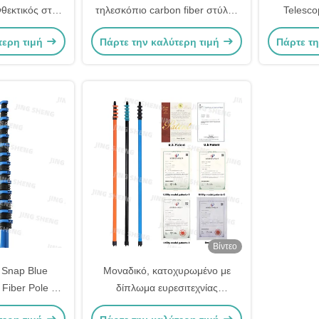
νθεκτικός στη
τηλεσκόπιο carbon fiber στύλος
Telesco
εσκοπικός
26ft 32ft 50ft για την ηλεκτρική
ενισχυμέ
τερη τιμή
Πάρτε την καλύτερη τιμή
Πάρτε τη
ger
σκούπα
Βίντεο
 Snap Blue
Μοναδικό, κατοχυρωμένο με
Fiber Pole για
δίπλωμα ευρεσιτεχνίας
ύπα, κούρεμα
σχεδιασμό των 60ft