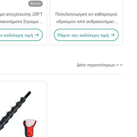
Βίντεο
α αποχέτευσης 20FT
Πολυλειτουργικό κιτ καθαρισμού
ρακονήματα Στρώμα
υδρατμών από ανθρακονήματα
υσης στέγης βίλας
40 mm 50 mm
ν καλύτερη τιμή
Πάρτε την καλύτερη τιμή
Δείτε περισσότερων > >