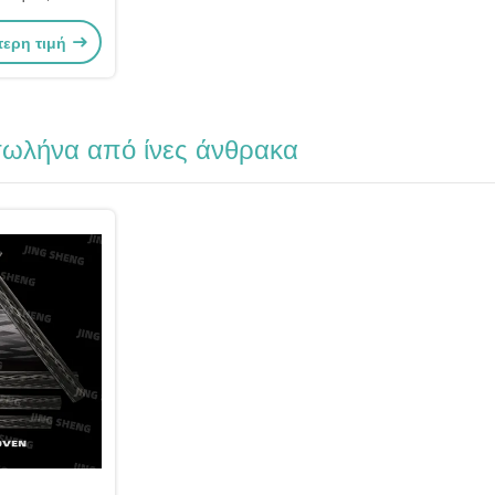
K επιφάνειας
τερη τιμή
σωλήνα από ίνες άνθρακα