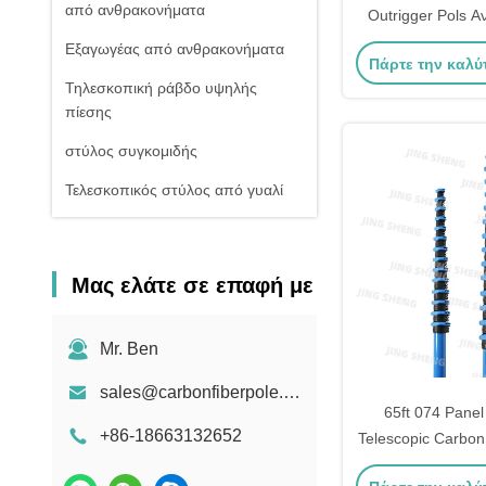
από ανθρακονήματα
Outrigger Pols Α
διάβρωση τηλ
Εξαγωγέας από ανθρακονήματα
Πάρτε την καλύ
outrig
Τηλεσκοπική ράβδο υψηλής
πίεσης
στύλος συγκομιδής
Τελεσκοπικός στύλος από γυαλί
Μας ελάτε σε επαφή με
Mr. Ben
sales@carbonfiberpole.com
65ft 074 Panel
+86-18663132652
Telescopic Carbon 
βιομηχανική σκο