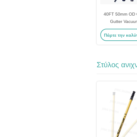
40FT 50mm OD C
Gutter Vacuum
εργοστασιακές 
Πάρτε την καλύ
σωλήν
Στύλος ανιχ