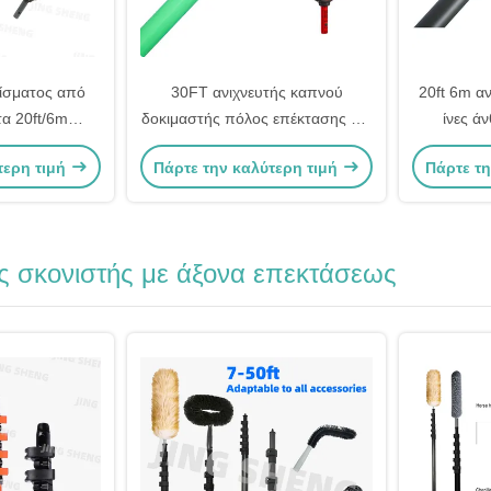
νίσματος από
30FT ανιχνευτής καπνού
20ft 6m α
α 20ft/6m
δοκιμαστής πόλος επέκτασης 9m
ίνες ά
νευτής καπνού
ανθρακούχων ινών πύραυλος
τερη τιμή
Πάρτε την καλύτερη τιμή
Πάρτε τη
συναγερμού καπνού
δοκιμαστικός πόλος
ς σκονιστής με άξονα επεκτάσεως