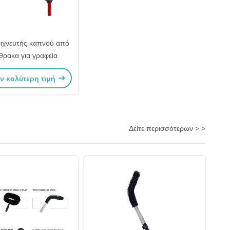
νιχνευτής καπνού από
νθρακα για γραφεία
ν καλύτερη τιμή
Δείτε περισσότερων > >