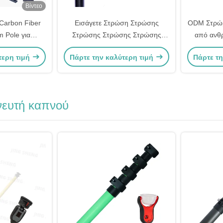
Βίντεο
arbon Fiber
Εισάγετε Στρώση Στρώσης
ODM Στρώμ
 Pole για
Στρώσης Στρώσης Στρώσης
από ανθ
αεροειδείς
Στρώσης Στρώσης για
αποχέτε
τερη τιμή
Πάρτε την καλύτερη τιμή
Πάρτε τη
ες
Κατεβαίνοντες Στρώσεις και
Σπασμένα Φύλλα OEM
νευτή καπνού