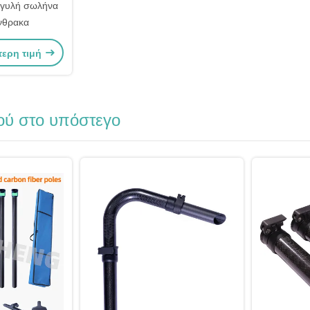
γγυλή σωλήνα
νθρακα
τερη τιμή
ού στο υπόστεγο