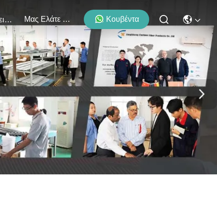
Μας Ελάτε Σε Επαφή Με
Κουβέντα
Εκδηλώσεις