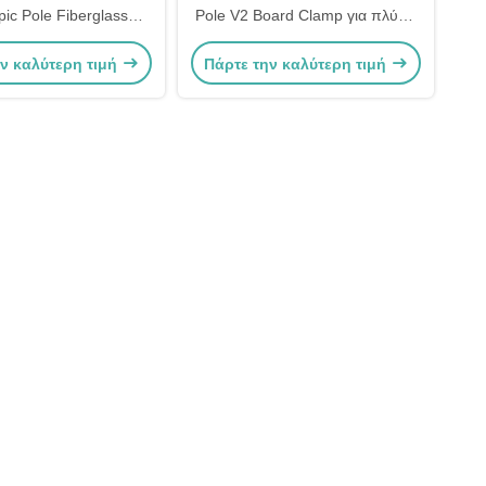
pic Pole Fiberglass
Pole V2 Board Clamp για πλύση
νο για το μετρητικό
υπό πίεση, βιομηχανικό
ν καλύτερη τιμή
Πάρτε την καλύτερη τιμή
καθαρισμό, καθαρισμό
παραθύρων OEM