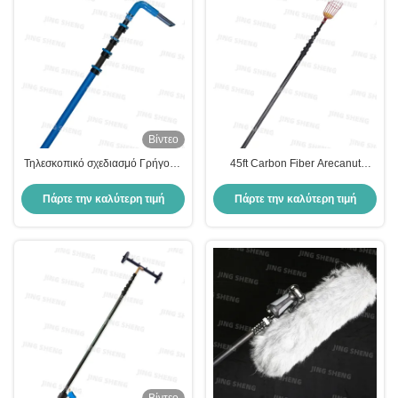
Βίντεο
Τηλεσκοπικό σχεδιασμό Γρήγορη
45ft Carbon Fiber Arecanut
ρύθμιση ύψους και ασφαλές
Harvesting Pole / Mango
καθαρισμό του χαντάκι 28ft
Grapefruit Papaya Harvesting
Πάρτε την καλύτερη τιμή
Πάρτε την καλύτερη τιμή
Carbon Fiber Pole
Pole (Πάλο συγκομιδής αρακάνος
από ανθρακονήματα)