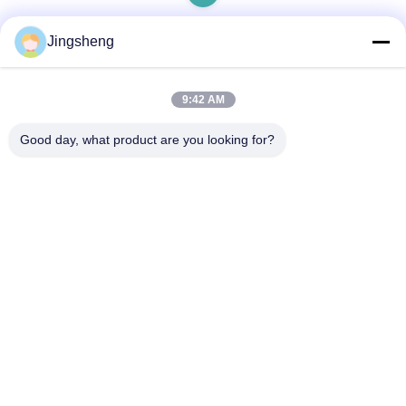
Jingsheng
Γρήγορη επικοινωνία
9:42 AM
Good day, what product are you looking for?
Διεύθυνση
Daxizhuang, Yangting, Weihai, Shandong, Κίνα
Τηλ.
+86-631-5775891
Ηλεκτρονικό ταχυδρομείο
sales@carbonfiberpole.com
Πολιτική μυστικότητας
|
Sitemap
| Καλή ποιότητα της Κίνας Ίνα
Πολωνός άνθρακα Προμηθευτής. Πνευματικά δικαιώματα © 2025-