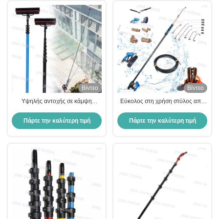
Μεταφορά
Βίντεο
Βίντεο
Υψηλής αντοχής σε κάμψη
Εύκολος στη χρήση στύλος από
στύλος από ανθρακονήματα OEM
ανθρακονήματα που συνδυάζει
που προσφέρει επιλογές
υψηλή αντοχή σε κάμψη και
Πάρτε την καλύτερη τιμή
Πάρτε την καλύτερη τιμή
προσαρμογής για εξειδικευμένες
αντοχή στη διάβρωση για
απαιτήσεις
βιομηχανική χρήση μεγάλης
διάρκειας