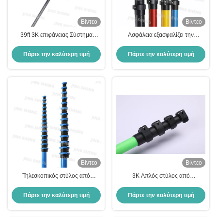
Βίντεο
Βίντεο
39ft 3K επιφάνειας Σύστημα
Ασφάλεια εξασφαλίζει την
τροφοδοτικού πόλου από
ασφάλεια του προσωπικού κατά
ανθρακονήματα για καθαρισμό
τη διάρκεια της εργασίας
Πάρτε την καλύτερη τιμή
Πάρτε την καλύτερη τιμή
παραθύρων και ηλιακών πάνελ
τηλεσκοπικός πόλος Προσαρμογή
OEM ανθεκτικό ελαφρύ και
ρυθμιζόμενο μήκος για
βιομηχανικό
Βίντεο
Βίντεο
Τηλεσκοπικός στύλος από
3K Απλός στύλος από
ανθρακονήματα Ματ Γυαλιστερό
ανθρακονήματα, εύκολο στο
3K Plain Pulled Lacquer
χειρισμό, σχεδιασμένος για να
Πάρτε την καλύτερη τιμή
Πάρτε την καλύτερη τιμή
Αθλητικός εξοπλισμός Ελαφρύς
παρέχει τη μέγιστη αντοχή και
Ανθεκτικός και Εύκολος στη
ελαφριά απόδοση για εμπορικά