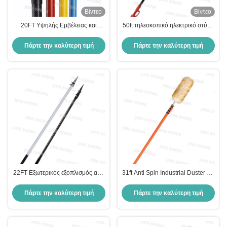
Βίντεο
Βίντεο
20FT Υψηλής Εμβέλειας και
50ft τηλεσκοπικό ηλεκτρικό στύλο
Μεγάλης Εμβέλειας Επέκταση
αλυσοπρίονο για εμπορική τοπίο
Κονταριού από ανθρακονήματα
μπαταρία τροφοδοτείται 2 χρόνια
Πάρτε την καλύτερη τιμή
Πάρτε την καλύτερη τιμή
για Καθαρισμό Παραθύρων
εγγύηση
22FT Εξωτερικός εξοπλισμός από
31ft Anti Spin Industrial Duster για
ανθρακονήματα για αλιεία
καθαρισμό σωλήνων εύκολο στη
ελαφρύς βάρος υψηλής αντοχής
χρήση και αποθήκευση
Πάρτε την καλύτερη τιμή
Πάρτε την καλύτερη τιμή
σε υπεριώδη διάβρωση
οικονομικά αποδοτικό