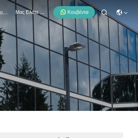
Μας Ελάτε Σε Επαφή Με
Κουβέντα
Εκδηλώσεις