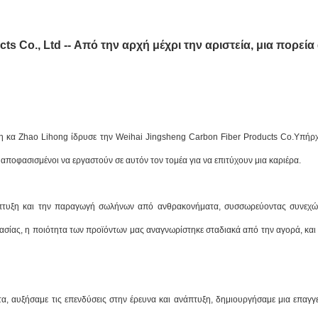
s Co., Ltd -- Από την αρχή μέχρι την αριστεία, μια πορεία
, η κα Zhao Lihong ίδρυσε την Weihai Jingsheng Carbon Fiber Products Co.Υπήρχ
αποφασισμένοι να εργαστούν σε αυτόν τον τομέα για να επιτύχουν μια καριέρα.
άπτυξη και την παραγωγή σωλήνων από ανθρακονήματα, συσσωρεύοντας συνεχώς
σίας, η ποιότητα των προϊόντων μας αναγνωρίστηκε σταδιακά από την αγορά, και 
, αυξήσαμε τις επενδύσεις στην έρευνα και ανάπτυξη, δημιουργήσαμε μια επαγγε