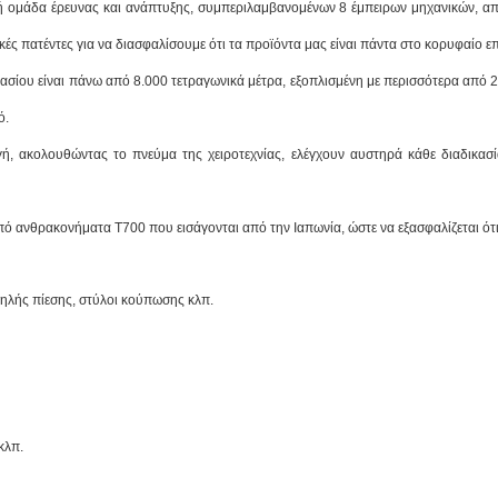
ρή ομάδα έρευνας και ανάπτυξης, συμπεριλαμβανομένων 8 έμπειρων μηχανικών, απ
ς πατέντες για να διασφαλίσουμε ότι τα προϊόντα μας είναι πάντα στο κορυφαίο επ
ίου είναι πάνω από 8.000 τετραγωνικά μέτρα, εξοπλισμένη με περισσότερα από 2.
ό.
ωγή, ακολουθώντας το πνεύμα της χειροτεχνίας, ελέγχουν αυστηρά κάθε διαδικασ
ό ανθρακονήματα T700 που εισάγονται από την Ιαπωνία, ώστε να εξασφαλίζεται ότι 
ηλής πίεσης, στύλοι κούπωσης κλπ.
κλπ.