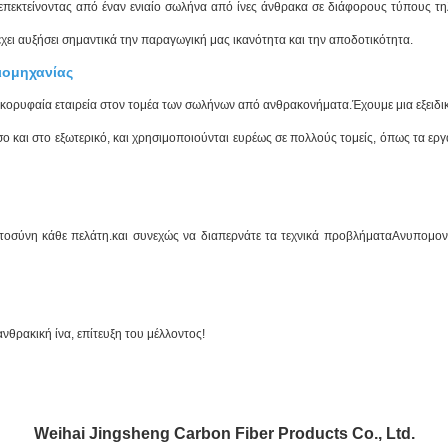
 επεκτείνοντας από έναν ενιαίο σωλήνα από ίνες άνθρακα σε διάφορους τύπους τ
χει αυξήσει σημαντικά την παραγωγική μας ικανότητα και την αποδοτικότητα.
βιομηχανίας
 μια κορυφαία εταιρεία στον τομέα των σωλήνων από ανθρακονήματα.Έχουμε μια εξε
σο και στο εξωτερικό, και χρησιμοποιούνται ευρέως σε πολλούς τομείς, όπως τα ερ
ιστοσύνη κάθε πελάτη.και συνεχώς να διαπερνάτε τα τεχνικά προβλήματαΑνυπομο
νθρακική ίνα, επίτευξη του μέλλοντος!
Weihai Jingsheng Carbon Fiber Products Co., Ltd.