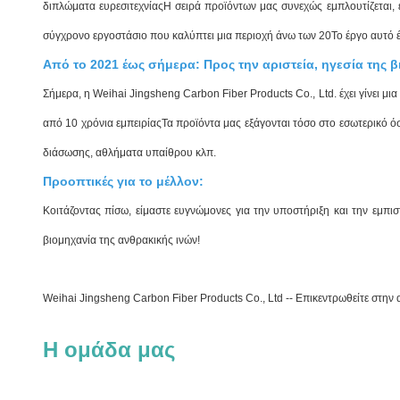
διπλώματα ευρεσιτεχνίαςΗ σειρά προϊόντων μας συνεχώς εμπλουτίζεται,
σύγχρονο εργοστάσιο που καλύπτει μια περιοχή άνω των 20Το έργο αυτό έ
Από το 2021 έως σήμερα: Προς την αριστεία, ηγεσία της 
Σήμερα, η Weihai Jingsheng Carbon Fiber Products Co., Ltd. έχει γίνει
από 10 χρόνια εμπειρίαςΤα προϊόντα μας εξάγονται τόσο στο εσωτερικό ό
διάσωσης, αθλήματα υπαίθρου κλπ.
Προοπτικές για το μέλλον:
Κοιτάζοντας πίσω, είμαστε ευγνώμονες για την υποστήριξη και την εμπ
βιομηχανία της ανθρακικής ινών!
Weihai Jingsheng Carbon Fiber Products Co., Ltd -- Επικεντρωθείτε στην α
Η ομάδα μας