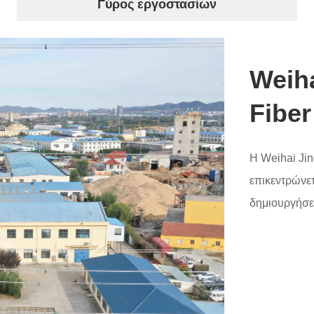
Γύρος εργοστασίων
Weih
Fiber
Η Weihai Jin
επικεντρώνετ
δημιουργήσε