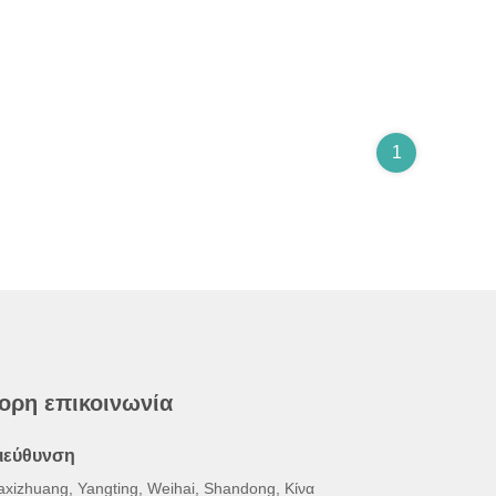
1
ορη επικοινωνία
ιεύθυνση
axizhuang, Yangting, Weihai, Shandong, Κίνα