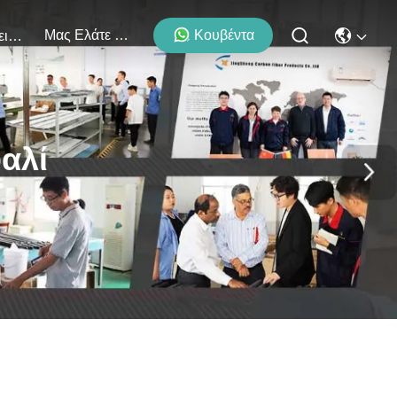
Μας Ελάτε Σε Επαφή Με
Κουβέντα
Εκδηλώσεις
αλί