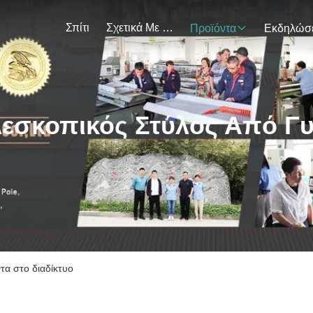
Σπίτι
Σχετικά Με Εμάς
Προϊόντα
λεσκοπικός Στύλος Από Γυ
τα στο διαδίκτυο