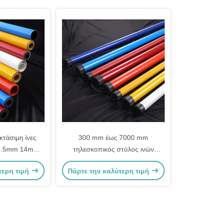
τάσιμη ίνες
300 mm έως 7000 mm
 8.5mm 14mm
τηλεσκοπικός στύλος ινών
ύμενη ίνες
γυαλιού τροχιακός στύλος
τερη τιμή
Πάρτε την καλύτερη τιμή
τύλος
επέκτασης ινών γυαλιού