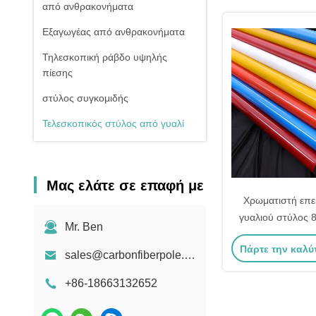
από ανθρακονήματα
Εξαγωγέας από ανθρακονήματα
Τηλεσκοπική ράβδο υψηλής
πίεσης
στύλος συγκομιδής
Τελεσκοπικός στύλος από γυαλί
Μας ελάτε σε επαφή με
Χρωματιστή επεκ
γυαλιού στύλος
Mr. Ben
28mm αναδιπλο
Πάρτε την καλύ
γυαλιού σ
sales@carbonfiberpole.com
+86-18663132652