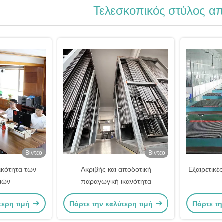
Τελεσκοπικός στύλος απ
Βίντεο
Βίντεο
ικότητα των
Ακριβής και αποδοτική
Εξαιρετικέ
ιών
παραγωγική ικανότητα
τερη τιμή
Πάρτε την καλύτερη τιμή
Πάρτε τη