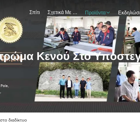
Σπίτι
Σχετικά Με Εμάς
Προϊόντα
τρώμα Κενού Στο Υπόστε
στο διαδίκτυο