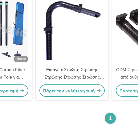
Βίντεο
arbon Fiber
Εισάγετε Στρώση Στρώσης
ODM Στρώμ
 Pole για
Στρώσης Στρώσης Στρώσης
από ανθ
αεροειδείς
Στρώσης Στρώσης για
αποχέτε
τερη τιμή
Πάρτε την καλύτερη τιμή
Πάρτε τη
ες
Κατεβαίνοντες Στρώσεις και
Σπασμένα Φύλλα OEM
1