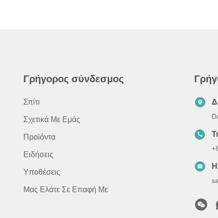
Γρήγορος σύνδεσμος
Γρήγ
Σπίτι
Δ
D
Σχετικά Με Εμάς
Τ
Προϊόντα
+
Ειδήσεις
Η
Υποθέσεις
s
Μας Ελάτε Σε Επαφή Με