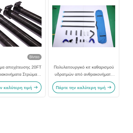
Βίντεο
α αποχέτευσης 20FT
Πολυλειτουργικό κιτ καθαρισμού
ρακονήματα Στρώμα
υδρατμών από ανθρακονήματα
υσης στέγης βίλας
40 mm 50 mm
ν καλύτερη τιμή
Πάρτε την καλύτερη τιμή