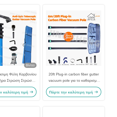
Βίντεο
άσιμη Φύλη Καρβονίου
20ft Plug-in carbon fiber gutter
ήρα Στρώση Στρώση
vacuum pole για το καθαρισμό
Λύση για καθαρισμό
του χαντάκι Store πιο έξυπνο,
ν καλύτερη τιμή
Πάρτε την καλύτερη τιμή
ανύψωσης Αειφόρος
μεταφέρει ευκολότερα OEM
αποδοτικός