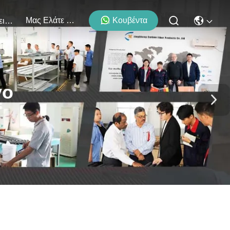
Μας Ελάτε Σε Επαφή Με
Κουβέντα
Εκδηλώσεις
γο