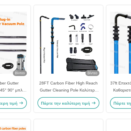
καθαρισμού σταθμού
Βίντεο
Βίντεο
ber Gutter
28FT Carbon Fiber High Reach
37ft Επεκτ
 45° 90° μπλε
Gutter Cleaning Pole Καλύτερο
Καθαριστ
ιλικόνη και
για βιομηχανική χρήση Μέγιστη
Στρώσης 
τερη τιμή
Πάρτε την καλύτερη τιμή
Πάρτε τη
ια νοικοκυριά
εμβέλεια με σταθερότητα
υψηλής 