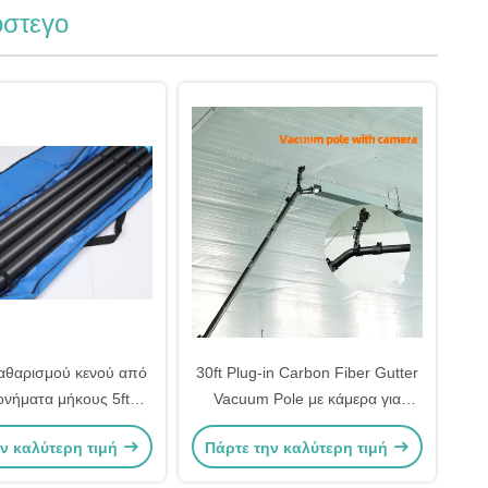
όστεγο
αθαρισμού κενού από
30ft Plug-in Carbon Fiber Gutter
νήματα μήκους 5ft
Vacuum Pole με κάμερα για
νος για απομάκρυνση
ορατότητα καθαρισμού του
ν καλύτερη τιμή
Πάρτε την καλύτερη τιμή
σε βιομηχανικά και
υπόνομου, OEM
ακά περιβάλλοντα