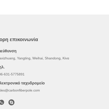
ορη επικοινωνία
ιεύθυνση
axizhuang, Yangting, Weihai, Shandong, Κίνα
ηλ.
86-631-5775891
λεκτρονικό ταχυδρομείο
ales@carbonfiberpole.com