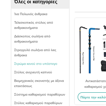
Όλες οι κατηγορίες
Ίνα Πολωνός άνθρακα
Τελεσκοπικός στύλος από
ανθρακονήματα
Διάσκοπος σωλήνα από
ανθρακονήματα
Στρογγυλό σωλήνα από ίνες
άνθρακα
Στρώμα κενού στο υπόστεγο
Στύλος ανιχνευτή καπνού
Βιομηχανικός σκονιστής με άξονα
Αντικατάστατ
επεκτάσεως
καθαρισμού χ
χρησιμοποιεί 120
Σύστημα καθαρισμού παραθύρων
Πάρτε την καλύ
ισχύ απορ
Στύλος καθαρισμού παραθύρων