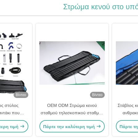
Στρώμα κενού στο υπ
Βίντεο
Βίντεο
ος στύλος
OEM ODM Στρώμα κενού
Στάβλος κ
αντάκι που
σταθμού τηλεσκοπικού σταθμού
ανθρακο
0W ηλεκτρική
20FT μήκος επέκτασης
σχεδιασμέ
τερη τιμή
Πάρτε την καλύτερη τιμή
Πάρτε τη
ρόφησης
Σχεδιασμένο για τη βελτίωση της
σκόνης 
αποτελεσματικότητας
γραφει