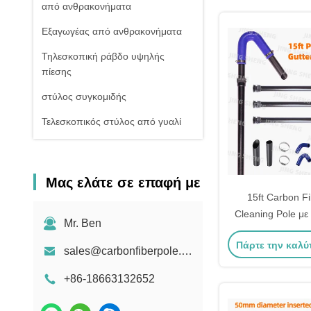
από ανθρακονήματα
Εξαγωγέας από ανθρακονήματα
Τηλεσκοπική ράβδο υψηλής
πίεσης
στύλος συγκομιδής
Τελεσκοπικός στύλος από γυαλί
Μας ελάτε σε επαφή με
15ft Carbon Fi
Cleaning Pole με
Mr. Ben
κουπόνια από σ
Πάρτε την καλύ
σωλήνες άνθρακα γ
sales@carbonfiberpole.com
+86-18663132652