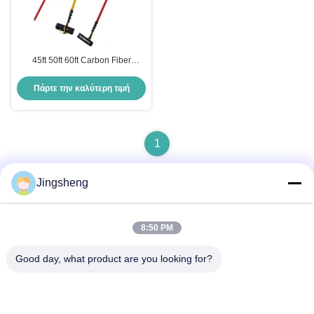
45ft 50ft 60ft Carbon Fiber
Window Cleaning Pole Carbon
Water Fed Pole Για κατοικίες
Πάρτε την καλύτερη τιμή
1
Jingsheng
Γρήγορη επικοινωνία
8:50 PM
Good day, what product are you looking for?
Διεύθυνση
Daxizhuang, Yangting, Weihai, Shandong, Κίνα
Τηλ.