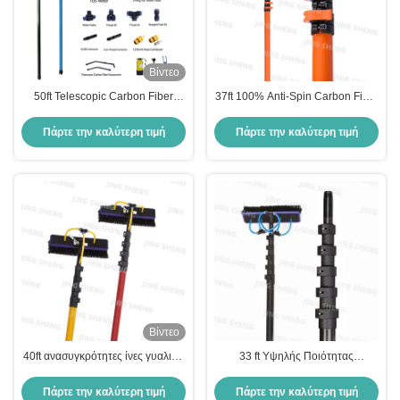
Βίντεο
50ft Telescopic Carbon Fiber
37ft 100% Anti-Spin Carbon Fiber
Window Cleaning Pole για το
Telescopic Window Cleaning
καθαρισμό παραθύρων και
Pole Ανασυρόμενο μήκος Για
Πάρτε την καλύτερη τιμή
Πάρτε την καλύτερη τιμή
ηλιακών εγκαταστάσεων OEM
καθαρισμό πολυώρων
διαθέσιμο
παραθύρων, ηλιακών συλλεκτών
Βίντεο
40ft ανασυγκρότητες ίνες γυαλιού
33 ft Υψηλής Ποιότητας
ράβδος καθαρισμού παραθύρων
Επαγγελματική Φύλη Καρβονίου
για πολυώροφα κτίρια αντοχή
Πύργο Καθαρισμού Παράθυρων
Πάρτε την καλύτερη τιμή
Πάρτε την καλύτερη τιμή