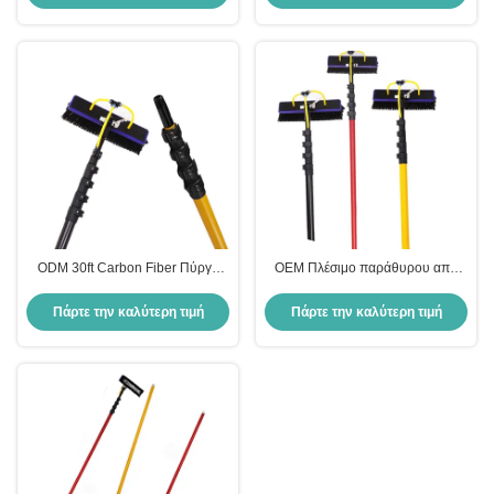
ισχυρές σφίγγες
ή εξωτερική εσωτερική χρήση
Ηλιακών Πανελών Καθαρισμού
ODM 30ft Carbon Fiber Πύργο
OEM Πλέσιμο παράθυρου από
καθαρισμού παραθύρων
ανθρακονήματα 20ft Τηλεσκοπικό
Πλέσιμο Παραθύρων
Πάρτε την καλύτερη τιμή
Πάρτε την καλύτερη τιμή