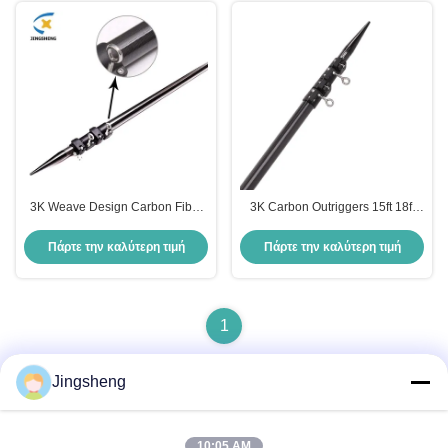
3K Weave Design Carbon Fiber
3K Carbon Outriggers 15ft 18ft
Outrigger Pols Ανθεκτικός στη
20ft Carbon Fiber Outriggers
διάβρωση τηλεσκοπικός outrigger
προς πώληση
Πάρτε την καλύτερη τιμή
Πάρτε την καλύτερη τιμή
1
Jingsheng
Γρήγορη επικοινωνία
10:05 AM