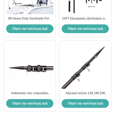
8ft Heavy Duty Sunshade Pole.
24FT Εξωτερικός εξοπλισμός από
Σχεδιασμένο για χρήση σε
ανθρακονήματα για αλιεία
εξωτερικούς φορείς - Λάμψη
Ελαφρύς Βάρος Υψηλής
Πάρτε την καλύτερη τιμή
Πάρτε την καλύτερη τιμή
μαύρη
Δυναμικότητας Ανθεκτικός στη
διάβρωση από την ακτινοβολία
UV
Ανθεκτικός στις υπεριώδεις
Αξονικοί στύλοι 15ft 18ft 20ft
ακτινοβολίες 15FT εκτοξευτής
Εκτεταμένοι στύλοι
ινών άνθρακα τηλεσκοπικοί
Πάρτε την καλύτερη τιμή
Πάρτε την καλύτερη τιμή
εκτοξευτές για αλιεία κοντά στη
θάλασσα