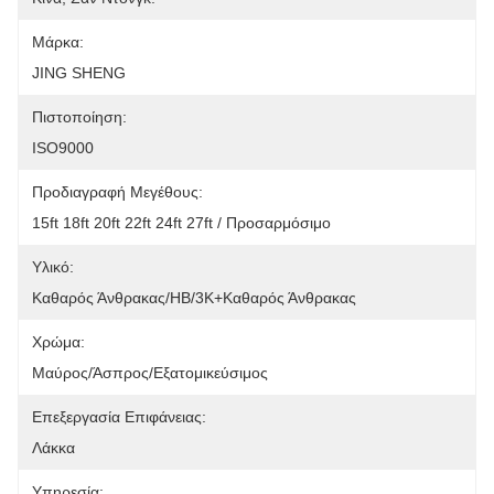
Μάρκα:
JING SHENG
Πιστοποίηση:
ISO9000
Προδιαγραφή Μεγέθους:
15ft 18ft 20ft 22ft 24ft 27ft / Προσαρμόσιμο
Υλικό:
Καθαρός Άνθρακας/HB/3K+καθαρός Άνθρακας
Χρώμα:
Μαύρος/άσπρος/εξατομικεύσιμος
Επεξεργασία Επιφάνειας:
Λάκκα
Υπηρεσία: