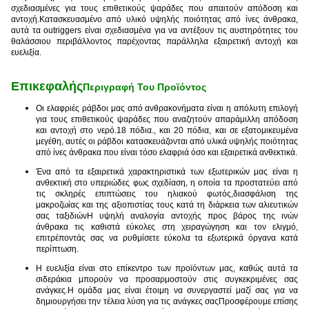
σχεδιασμένες για τους επιθετικούς ψαράδες που απαιτούν απόδοση και
αντοχή.Κατασκευασμένο από υλικό υψηλής ποιότητας από ίνες άνθρακα,
αυτά τα outriggers είναι σχεδιασμένα για να αντέξουν τις αυστηρότητες του
θαλάσσιου περιβάλλοντος παρέχοντας παράλληλα εξαιρετική αντοχή και
ευελιξία.
Επικεφαλής
Περιγραφή Του Προϊόντος
Οι ελαφριές ράβδοι μας από ανθρακονήματα είναι η απόλυτη επιλογή
για τους επιθετικούς ψαράδες που αναζητούν απαράμιλλη απόδοση
και αντοχή στο νερό.18 πόδια., και 20 πόδια, και σε εξατομικευμένα
μεγέθη, αυτές οι ράβδοι κατασκευάζονται από υλικά υψηλής ποιότητας
από ίνες άνθρακα που είναι τόσο ελαφριά όσο και εξαιρετικά ανθεκτικά.
Ένα από τα εξαιρετικά χαρακτηριστικά των εξωτερικών μας είναι η
ανθεκτική στο υπεριώδες φως σχεδίαση, η οποία τα προστατεύει από
τις σκληρές επιπτώσεις του ηλιακού φωτός,διασφάλιση της
μακροζωίας και της αξιοπιστίας τους κατά τη διάρκεια των αλιευτικών
σας ταξιδιώνΗ υψηλή αναλογία αντοχής προς βάρος της ινών
άνθρακα τις καθιστά εύκολες στη χειραγώγηση και τον ελιγμό,
επιτρέποντάς σας να ρυθμίσετε εύκολα τα εξωτερικά όργανα κατά
περίπτωση.
Η ευελιξία είναι στο επίκεντρο των προϊόντων μας, καθώς αυτά τα
σιδεράκια μπορούν να προσαρμοστούν στις συγκεκριμένες σας
ανάγκες.Η ομάδα μας είναι έτοιμη να συνεργαστεί μαζί σας για να
δημιουργήσει την τέλεια λύση για τις ανάγκες σαςΠροσφέρουμε επίσης