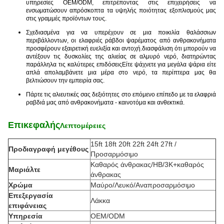
υπηρεσίες OEM/ODM, επιτρέποντας στις επιχειρήσεις να
ενσωματώσουν απρόσκοπτα τα υψηλής ποιότητας εξοπλισμούς μας
στις γραμμές προϊόντων τους.
Σχεδιασμένα για να υπερέχουν σε μια ποικιλία θαλάσσιων
περιβάλλοντων, οι ελαφριές ράβδοι ψαρέματος από ανθρακονήματα
προσφέρουν εξαιρετική ευελιξία και αντοχή.διασφάλιση ότι μπορούν να
αντέξουν τις δυσκολίες της αλιείας σε αλμυρό νερό, διατηρώντας
παράλληλα τις καλύτερες επιδόσειςΕίτε ψάχνετε για μεγάλα ψάρια είτε
απλά απολαμβάνετε μια μέρα στο νερό, τα περίπτερα μας θα
βελτιώσουν την εμπειρία σας.
Πάρτε τις αλιευτικές σας δεξιότητες στο επόμενο επίπεδο με τα ελαφριά
ραβδιά μας από ανθρακονήματα - καινοτόμα και ανθεκτικά.
Επικεφαλής
Λεπτομέρειες
15ft 18ft 20ft 22ft 24ft 27ft /
Προδιαγραφή μεγέθους
Προσαρμόσιμο
Καθαρός άνθρακας/HB/3K+καθαρός
Μαριάλτε
άνθρακας
Χρώμα
Μαύρο/Λευκό/Αναπροσαρμόσιμο
Επεξεργασία
Λάκκα
επιφάνειας
Υπηρεσία
OEM/ODM