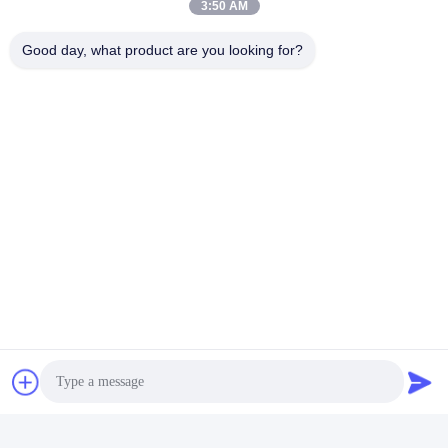
3:50 AM
Good day, what product are you looking for?
Ετικέτες:
Άξονες Εξωτερικών Στύλων Από Ίνες Άνθρακα
Εξαρτήματα Από Άνθρακα
Διάταξοι Για Τηλεσκοπικά Οχήματα
Γρήγορη επικοινωνία