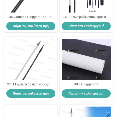
3K Carbon Outriggers 15ft 18ft
24FT Εξωτερικός εξοπλισμός από
20ft Carbon Fiber Outriggers προς
ανθρακονήματα για αλιεία
Πάρτε την καλύτερη τιμή
Πάρτε την καλύτερη τιμή
πώληση
Ελαφρύς Βάρος Υψηλής
Δυναμικότητας Ανθεκτικός στη
διάβρωση από την ακτινοβολία UV
22FT Εξωτερικός εξοπλισμός από
18ft Outrigger από
ανθρακονήματα για αλιεία
ανθρακονήματα για αλιεία κοντά
Πάρτε την καλύτερη τιμή
Πάρτε την καλύτερη τιμή
ελαφρύς βάρος υψηλής αντοχής
στην ακτή
σε υπεριώδη διάβρωση