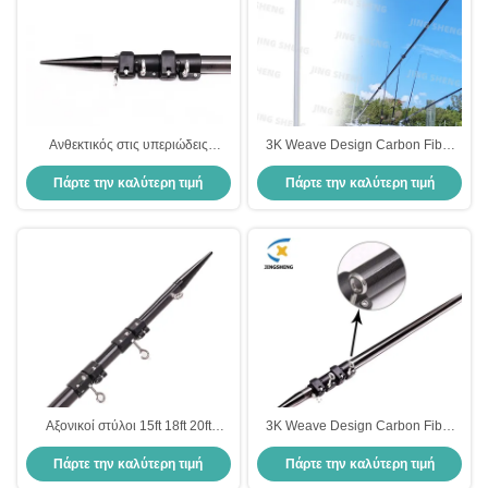
Ανθεκτικός στις υπεριώδεις
3K Weave Design Carbon Fiber
ακτινοβολίες 15FT εκτοξευτής ινών
Outrigger Pols Ανθεκτικός στη
Πάρτε την καλύτερη τιμή
Πάρτε την καλύτερη τιμή
άνθρακα τηλεσκοπικοί εκτοξευτές
διάβρωση τηλεσκοπικός outrigger
για αλιεία κοντά στη θάλασσα
Αξονικοί στύλοι 15ft 18ft 20ft
3K Weave Design Carbon Fiber
Εκτεταμένοι στύλοι
Outrigger Pols Ανθεκτικός στη
Πάρτε την καλύτερη τιμή
Πάρτε την καλύτερη τιμή
διάβρωση τηλεσκοπικός outrigger