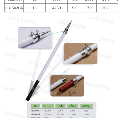
HB1503CR
15
4260
5.6
1720
26.8