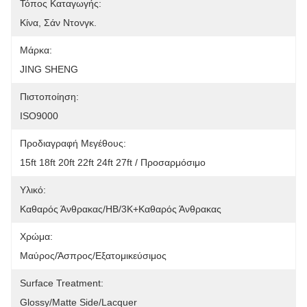
Τόπος Καταγωγής:
Κίνα, Σάν Ντονγκ.
Μάρκα:
JING SHENG
Πιστοποίηση:
ISO9000
Προδιαγραφή Μεγέθους:
15ft 18ft 20ft 22ft 24ft 27ft / Προσαρμόσιμο
Υλικό:
Καθαρός Άνθρακας/HB/3K+καθαρός Άνθρακας
Χρώμα:
Μαύρος/άσπρος/εξατομικεύσιμος
Surface Treatment:
Glossy/Matte Side/lacquer