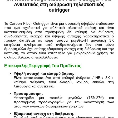
Ανθεκτικός στη διάβρωση τηλεσκοπικός
outrigger
Το Carbon Fiber Outrigger είναι μια συσκευή υψηλών επιδόσεων
που έχει σχεδιαστεί για αθλητικά αλιευτικά σκάφη και είναι
κατασκευασμένη από προηγμένη 3K καθαρή ίνα άνθρακα,
συνδυάζοντας ελαφρά και υψηλής αντοχής χαρακτηριστικά.Το
προϊόν διατίθεται σε ευρύ φάσμα μεγεθώνΗ μοναδική 3K
επιφάνεια πλεξίματος από ανθρακονήματα δεν είναι μόνο
όμορφη,αλλά έχει επίσης εξαιρετική αντοχή στη διάβρωση και την
κόπωση, το οποίο είναι κατάλληλο για μακροχρόνια χρήση σε
σκληρά θαλάσσια περιβάλλοντα.
Επικεφαλής
Περιγραφή Του Προϊόντος
Υψηλή αντοχή και ελαφρύ βάρος:
Είναι κατασκευασμένο από καθαρό άνθρακα / HB / 3K +
καθαρό άνθρακα, είναι ελαφρύ, ισχυρό, εύκολο στη
λειτουργία και ανθεκτικό.
Προσαρμόσιμη:
Υποστηρίζει μια ποικιλία μεγεθών (15ft-27ft) και
προσαρμογή προδιαγραφών για την ικανοποίηση των
ατομικών αναγκών διαφορετικών χρηστών.
Εξαιρετική αντοχή στη διάβρωση:
Το υλικό από ανθρακονήματα έχει εξαιρετική αντοχή στη