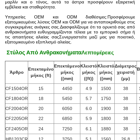
μαρλίν και ο τόνος, αυτά τα άστρα προσφέρουν εξαιρετική
εμβέλεια και σταθερότητα.
Υπηρεσίες OEM και ODM διαθέσιμες:Προσφέρουμε
εξατομικευμένες λύσεις OEM και ODM για να ανταποκριθούμε στις
συγκεκριμένες ανάγκες σας.Διασφαλίζουμε ότι τα ορυκτά σας από
ανθρακονήματα ευθυγραμμίζονται τέλεια με το εμπορικό σήμα ή
τις απαιτήσεις αλιείας σαςΣυνεργαστείτε μαζί μας για ποιοτικό,
εξατομικευμένο εξοπλισμό αλιείας.
️ Στύλος Από Ανθρακονήματα
Λεπτομέρειες
Επεκτάμενο
Κλειστό
Κλειστό
Διάμετρος
Επεκταμένο
Β
Άρθρο
μήκος
μήκος
μήκος
χειριστή
μήκος (ft)
((mm)
((ft))
((mm)
(μμ)
CF1504OR
15
4450
4.9
1500
38
CF1804OR
18
5450
5.7
1750
38
CF2004OR
20
6050
6.0
1900
38
CF2205OR
22
6850
5.9
1800
38
CF2405OR
24
7250
6.1
1880
38
HB1203CR
12
3750
5.1
1560
26.8