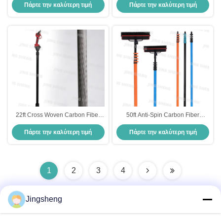
Πάρτε την καλύτερη τιμή
Πάρτε την καλύτερη τιμή
υπό πίεση, βιομηχανικό
26ft 32ft 50ft για την ηλεκτρική
καθαρισμό, καθαρισμό
σκούπα
παραθύρων OEM
22ft Cross Woven Carbon Fiber
50ft Anti-Spin Carbon Fiber
Plug-in Tree Pruner για την
Telescopic Window Cleaning Pole
Πάρτε την καλύτερη τιμή
Πάρτε την καλύτερη τιμή
δασοκομία 2000 μπαταρία ιόντων
Για το καθαρισμό των πολυώρων
λιθίου OEM
παραθύρων, ηλιακών συλλεκτών
1
2
3
4
Jingsheng