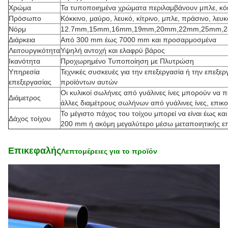
Χρώμα
Τα τυποποιημένα χρώματα περιλαμβάνουν μπλε, κόκκ
Πρόσωπο
Κόκκινο, μαύρο, λευκό, κίτρινο, μπλε, πράσινο, λευ
Νόρμ
12.7mm,15mm,16mm,19mm,20mm,22mm,25mm,
Διάρκεια
Από 300 mm έως 7000 mm και προσαρμοσμένα
Λειτουργικότητα
Υψηλή αντοχή και ελαφρύ βάρος
Ικανότητα
Προχωρημένο Τυποποίηση με Πλυτρώση
Υπηρεσία
Τεχνικές συσκευές για την επεξεργασία ή την επεξε
επεξεργασίας
προϊόντων αυτών
Οι κυλικοί σωλήνες από γυάλινες ίνες μπορούν να
Διάμετρος
άλλες διαμέτρους σωλήνων από γυάλινες ίνες, επικ
Το μέγιστο πάχος του τοίχου μπορεί να είναι έως κα
Δάχος τοίχου
200 mm ή ακόμη μεγαλύτερο μέσω μεταποιητικής επ
Επικεφαλής
Λεπτομέρειες για το προϊόν