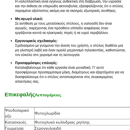
Η υαλοπλαστική είναι εγγενώς ανθεκτική στη διάβρωση, την υγρασία
και την έκθεση σε υπεριώδη ακτινοβολία, εξασφαλίζοντας ότι ο στύλος
παραμένει αξιόπιστος ακόμη και σε σκληρές εξωτερικές συνθήκες.
Μη αγωγό υλικό:
Σε αντίθεση με τους μεταλλικούς στύλους, η υαλοειδή δεν είναι
αγωγός, παρέχοντας ένα πρόσθετο επίπεδο ασφάλειας όταν
εργάζονται κοντά σε ηλεκτρικές πηγές ή σε υγρό περιβάλλον.
Εργονομικός σχεδιασμός:
Σχεδιασμένο με γνώμονα την άνεση του χρήστη, ο στύλος διαθέτει μια
μη γλιστερή λαβή και έναν ομαλό μηχανισμό τηλεσκοπίας, καθιστώντας
τον εύκολο στο χειρισμό και τη λειτουργία.
Προσαρμόσιμες επιλογές:
Καταλαβαίνουμε ότι κάθε εργασία είναι μοναδική. Γι' αυτό
προσφέρουμε προσαρμόσιμα μήκη, διαμέτρους και εξαρτήματα για να
διασφαλίσουμε ότι ο στύλος ανταποκρίνεται στις συγκεκριμένες
απαιτήσεις σας.
Επικεφαλής
Λεπτομέρειες
Ψευδολαρικό
Φυτοχλωρίδια
οξύ
Κατασκευές
Φυτογλυκό κυλίνδριας ρητίνης
Γεωμετρία
Στρογγυλοειδή