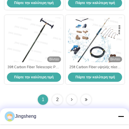
Πάρτε την καλύτερη τιμή
Πάρτε την καλύτερη τιμή
τηλεσκοπικά όπλα ODM
υψηλής πίεσης τηλεσκοπικά όπλα
υποστήριξη
Υποστήριξη ODM
Βίντεο
Βίντεο
39ft Carbon Fiber Telescopic Pole
25ft Carbon Fiber υψηλής πίεσης
για πλυντήριο υψηλής πίεσης
στύλος για τον καθαρισμό
Πάρτε την καλύτερη τιμή
Πάρτε την καλύτερη τιμή
τηλεσκοπικά όπλα ODM
εξωτερικών κτιρίων απλό
υποστήριξη
αποτελεσματικό
1
2
Jingsheng