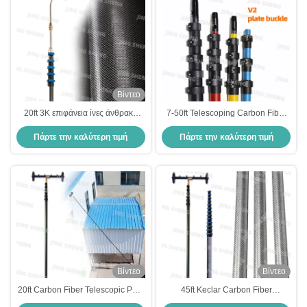
Βίντεο
20ft 3K επιφάνεια ίνες άνθρακα
7-50ft Telescoping Carbon Fiber
υψηλής πίεσης τηλεσκοπική
Pole V2 Board Clamp για πλύση
Πάρτε την καλύτερη τιμή
Πάρτε την καλύτερη τιμή
πλυντήριο για το καθαρισμό
υπό πίεση, βιομηχανικό
εξωτερικών κτιρίων μήκος 2 χρόνια
καθαρισμό, καθαρισμό
εγγύηση
παραθύρων OEM
Βίντεο
Βίντεο
20ft Carbon Fiber Telescopic Pole
45ft Keclar Carbon Fiber
για πλυντήριο υψηλής πίεσης
Telescopic Pole για πλυντήριο