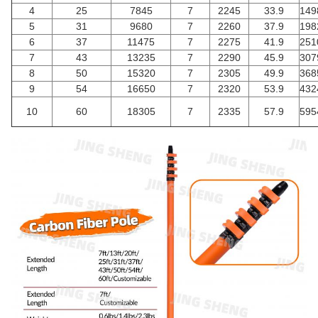
4
25
7845
7
2245
33.9
149
5
31
9680
7
2260
37.9
198
6
37
11475
7
2275
41.9
251
7
43
13235
7
2290
45.9
307
8
50
15320
7
2305
49.9
368
9
54
16650
7
2320
53.9
432
10
60
18305
7
2335
57.9
595