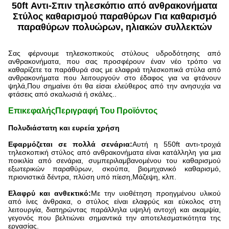
50ft Αντι-Σπιν τηλεσκόπιο από ανθρακονήματα
Στύλος καθαρισμού παραθύρων Για καθαρισμό
παραθύρων πολυώρων, ηλιακών συλλεκτών
Σας φέρνουμε τηλεσκοπικούς στύλους υδροδότησης από
ανθρακονήματα, που σας προσφέρουν έναν νέο τρόπο να
καθαρίζετε τα παράθυρά σας με ελαφριά τηλεσκοπικά στύλα από
ανθρακονήματα που λειτουργούν στο έδαφος για να φτάνουν
ψηλά,Που σημαίνει ότι θα είσαι ελεύθερος από την ανησυχία να
φτάσεις από σκαλωσιά ή σκάλες..
Επικεφαλής
Περιγραφή Του Προϊόντος
Πολυδιάστατη και ευρεία χρήση
Εφαρμόζεται σε πολλά σενάρια:
Αυτή η 550ft αντι-τροχιά
τηλεσκοπική στύλος από ανθρακονήματα είναι κατάλληλη για μια
ποικιλία από σενάρια, συμπεριλαμβανομένου του καθαρισμού
εξωτερικών παραθύρων, σκούπα, βιομηχανικό καθαρισμό,
πριονιστικά δέντρα, πλύση υπό πίεση,Μάζεψη, κλπ.
Ελαφρύ και ανθεκτικό:
Με την υιοθέτηση προηγμένου υλικού
από ίνες άνθρακα, ο στύλος είναι ελαφρύς και εύκολος στη
λειτουργία, διατηρώντας παράλληλα υψηλή αντοχή και ακαμψία,
γεγονός που βελτιώνει σημαντικά την αποτελεσματικότητα της
εργασίας.