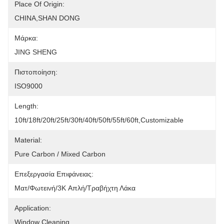
Place Of Origin:
CHINA,SHAN DONG
Μάρκα:
JING SHENG
Πιστοποίηση:
ISO9000
Length:
10ft/18ft/20ft/25ft/30ft/40ft/50ft/55ft/60ft,Customizable
Material:
Pure Carbon / Mixed Carbon
Επεξεργασία Επιφάνειας:
Ματ/φωτεινή/3K Απλή/τραβήχτη Λάκα
Application:
Window Cleaning