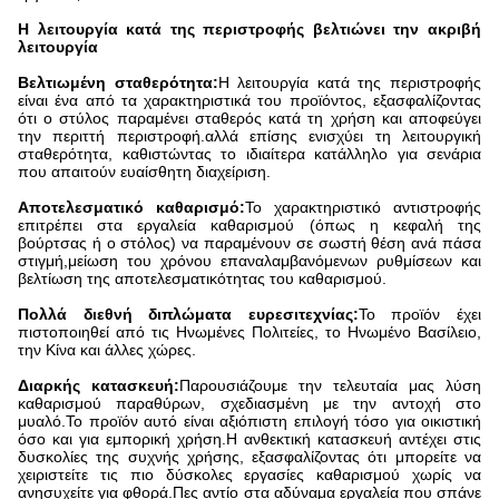
Η λειτουργία κατά της περιστροφής βελτιώνει την ακριβή
λειτουργία
Βελτιωμένη σταθερότητα:
Η λειτουργία κατά της περιστροφής
είναι ένα από τα χαρακτηριστικά του προϊόντος, εξασφαλίζοντας
ότι ο στύλος παραμένει σταθερός κατά τη χρήση και αποφεύγει
την περιττή περιστροφή.αλλά επίσης ενισχύει τη λειτουργική
σταθερότητα, καθιστώντας το ιδιαίτερα κατάλληλο για σενάρια
που απαιτούν ευαίσθητη διαχείριση.
Αποτελεσματικό καθαρισμό:
Το χαρακτηριστικό αντιστροφής
επιτρέπει στα εργαλεία καθαρισμού (όπως η κεφαλή της
βούρτσας ή ο στόλος) να παραμένουν σε σωστή θέση ανά πάσα
στιγμή,μείωση του χρόνου επαναλαμβανόμενων ρυθμίσεων και
βελτίωση της αποτελεσματικότητας του καθαρισμού.
Πολλά διεθνή διπλώματα ευρεσιτεχνίας:
Το προϊόν έχει
πιστοποιηθεί από τις Ηνωμένες Πολιτείες, το Ηνωμένο Βασίλειο,
την Κίνα και άλλες χώρες.
Διαρκής κατασκευή:
Παρουσιάζουμε την τελευταία μας λύση
καθαρισμού παραθύρων, σχεδιασμένη με την αντοχή στο
μυαλό.Το προϊόν αυτό είναι αξιόπιστη επιλογή τόσο για οικιστική
όσο και για εμπορική χρήση.Η ανθεκτική κατασκευή αντέχει στις
δυσκολίες της συχνής χρήσης, εξασφαλίζοντας ότι μπορείτε να
χειριστείτε τις πιο δύσκολες εργασίες καθαρισμού χωρίς να
ανησυχείτε για φθορά.Πες αντίο στα αδύναμα εργαλεία που σπάνε