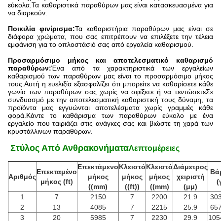
εύκολα.Τα καθαριστικά παραθύρων μας είναι κατασκευασμένα για
να διαρκούν.
Ποικιλία φινίρισμα:
Τα καθαριστήρια παραθύρων μας είναι σε
διάφορα χρώματα, που σας επιτρέπουν να επιλέξετε την τέλεια
εμφάνιση για το οπλοστάσιό σας από εργαλεία καθαρισμού.
Προσαρμόσιμο μήκος και αποτελεσματικό καθαρισμό
παραθύρων:
Ένα από τα χαρακτηριστικά των εργαλείων
καθαρισμού των παραθύρων μας είναι το προσαρμόσιμο μήκος
τους.Αυτή η ευελιξία εξασφαλίζει ότι μπορείτε να καθαρίσετε κάθε
γωνία των παραθύρων σας χωρίς να σφίξετε ή να τεντώσετεΣε
συνδυασμό με την αποτελεσματική καθαριστική τους δύναμη, τα
προϊόντα μας εγγυώνται αποτελέσματα χωρίς γραμμές κάθε
φορά.Κάντε το καθάρισμα των παραθύρων εύκολο με ένα
εργαλείο που ταιριάζει στις ανάγκες σας και βιώστε τη χαρά των
κρυστάλλινων παραθύρων.
️ Στύλος Από Ανθρακονήματα
Λεπτομέρειες
Επεκτάμενο
Κλειστό
Κλειστό
Διάμετρος
Επεκταμένο
Βά
Αριθμός
μήκος
μήκος
μήκος
χειριστή
μήκος (ft)
(
((mm)
((ft))
((mm)
(μμ)
1
7
2150
7
2200
21.9
303
2
13
4085
7
2215
25.9
657
3
20
5985
7
2230
29.9
105