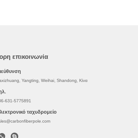
ορη επικοινωνία
ιεύθυνση
axizhuang, Yangting, Weihai, Shandong, Κίνα
ηλ.
86-631-5775891
λεκτρονικό ταχυδρομείο
ales@carbonfiberpole.com