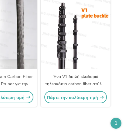
ven Carbon Fiber
Ένα V1 διπλή κλειδαριά
 Pruner για την
τηλεσκόπιο carbon fiber στύλος
2000 μπαταρία
26ft 32ft 50ft για την ηλεκτρική
αλύτερη τιμή
Πάρτε την καλύτερη τιμή
λιθίου OEM
σκούπα
1