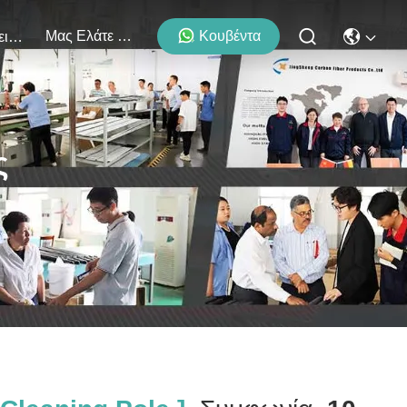
Μας Ελάτε Σε Επαφή Με
Κουβέντα
Εκδηλώσεις
ς