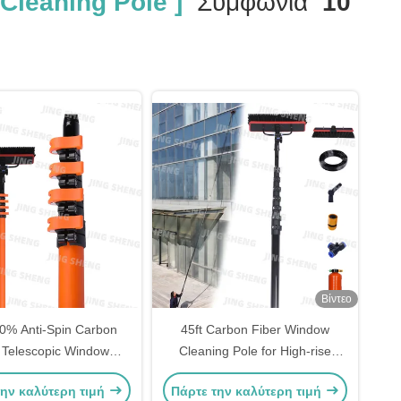
Cleaning Pole ]
Συμφωνία
10
Βίντεο
00% Anti-Spin Carbon
45ft Carbon Fiber Window
 Telescopic Window
Cleaning Pole for High-rise
ng Pole Ανασυρόμενο
windows Εύκολο στη χρήση,
την καλύτερη τιμή
Πάρτε την καλύτερη τιμή
α καθαρισμό πολυώρων
προσαρμοσμένα μεγέθη, ODM