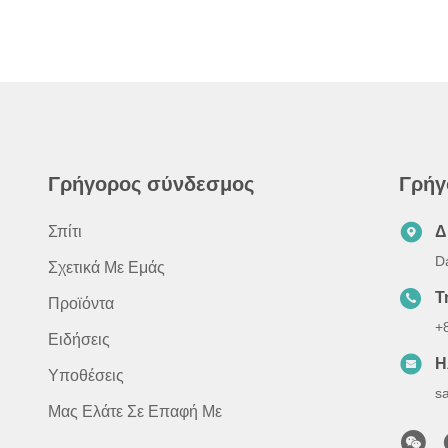
Γρήγορος σύνδεσμος
Γρήγ
Σπίτι
Δ
D
Σχετικά Με Εμάς
Τ
Προϊόντα
+
Ειδήσεις
Η
Υποθέσεις
s
Μας Ελάτε Σε Επαφή Με