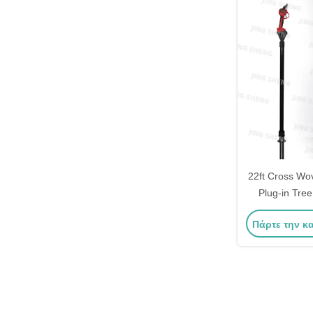
22ft Cross Wo
Plug-in Tree
δασοκομία 
Πάρτε την κ
ιόντων 