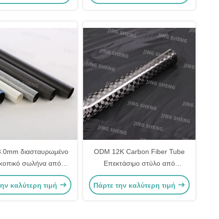
αθύρων, ηλιακών
συλλεκτών
3.0mm διασταυρωμένο
ODM 12K Carbon Fiber Tube
κοπικό σωλήνα από
Επεκτάσιμο στύλο από
νήματα για καθαρισμό
ανθρακονήματα για τα ηλιακά
την καλύτερη τιμή
Πάρτε την καλύτερη τιμή
παραθύρων
πάνελ