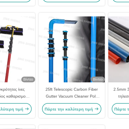
διαθέσιμο
παρ
Βίντεο
Βίντεο
γκρότητες ίνες
25ft Telescopic Carbon Fiber
2.5mm 
δος καθαρισμού
Gutter Vacuum Cleaner Pole
τηλεσ
για πολυώροφα
Καλύτερο για βιομηχανική χρήση
ανθρακο
αλύτερη τιμή
Πάρτε την καλύτερη τιμή
Πάρτε 
 ισχυρές σφίγγες
Μέγιστη εμβέλεια και
σταθερότητα