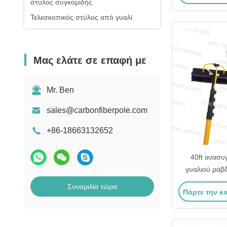
στύλος συγκομιδής
Τελεσκοπικός στύλος από γυαλί
Μας ελάτε σε επαφή με
Mr. Ben
sales@carbonfiberpole.com
+86-18663132652
40ft ανασυ
γυαλιού ράβ
παραθύρων 
Συνομιλία τώρα
Πάρτε την κ
κτίρια αντοχή