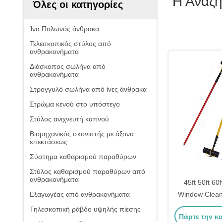
Η Αναζ
Όλες οι κατηγορίες
Ίνα Πολωνός άνθρακα
Τελεσκοπικός στύλος από
ανθρακονήματα
Διάσκοπος σωλήνα από
ανθρακονήματα
Στρογγυλό σωλήνα από ίνες άνθρακα
Στρώμα κενού στο υπόστεγο
Στύλος ανιχνευτή καπνού
Βιομηχανικός σκονιστής με άξονα
επεκτάσεως
Σύστημα καθαρισμού παραθύρων
Στύλος καθαρισμού παραθύρων από
ανθρακονήματα
45ft 50ft 60
Εξαγωγέας από ανθρακονήματα
Window Clean
Water Fed Po
Τηλεσκοπική ράβδο υψηλής πίεσης
Πάρτε την κ