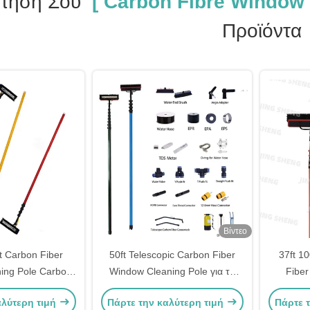
ήτησή Σου
[ Carbon Fibre Window 
Προϊόντα
Βίντεο
ft Carbon Fiber
50ft Telescopic Carbon Fiber
37ft 1
ing Pole Carbon
Window Cleaning Pole για το
Fiber
le Για κατοικίες
καθαρισμό παραθύρων και
Cleani
αλύτερη τιμή
Πάρτε την καλύτερη τιμή
Πάρτε 
ηλιακών εγκαταστάσεων OEM
μήκος Γι