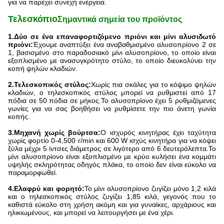
για να παρέχει συνεχή ενέργεια.
Τελεσκόπιο
Σημαντικά σημεία του προϊόντος
1.
Δύο σε ένα επαναφορτιζόμενο πριόνι και μίνι αλυσιδωτό
πριόνι:
Έχουμε αναπτύξει ένα αναβαθμισμένο αλυσοπρίονο 2 σε
1, βασισμένο στο παραδοσιακό μίνι αλυσοπρίονο, το οποίο είναι
εξοπλισμένο με ανασυγκρότητο στύλο, το οποίο διευκολύνει την
κοπή ψηλών κλαδιών.
2.
Τελεσκοπικός στύλος:
Χωρίς πια σκάλες για το κόψιμο ψηλών
κλαδιών, ο τηλεσκοπικός στύλος μπορεί να ρυθμιστεί από 17
πόδια σε 50 πόδια σε μήκος.Το αλυσοπρίονο έχει 5 ρυθμιζόμενες
γωνίες για να σας βοηθήσει να ρυθμίσετε την πιο άνετη γωνία
κοπής.
3.
Μηχανή χωρίς βούρτσα:
Ο ισχυρός κινητήρας έχει ταχύτητα
χωρίς φορτίο 0-4,500 r/min και 600 W ισχύς κινητήρα για να κόψει
ξύλα μέχρι 5 ίντσες διάμετρος σε λιγότερο από 6 δευτερόλεπτα.Το
μίνι αλυσοπρίονο είναι εξοπλισμένο με κρύο κυλήσει ένα κομμάτι
υψηλής σκληρότητας οδηγός πλάκα, το οποίο δεν είναι εύκολο να
παραμορφωθεί.
4.
Ελαφρύ και φορητό:
Το μίνι αλυσοπρίονο ζυγίζει μόνο 1,2 κιλά
και ο τηλεσκοπικός στύλος ζυγίζει 1,85 κιλά, γεγονός που το
καθιστά εύκολο στη χρήση ακόμη και για γυναίκες, αρχάριους και
ηλικιωμένους, και μπορεί να λειτουργήσει με ένα χέρι.