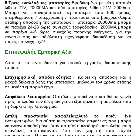
5.
Τρεις εναλλάξιμες μπαταρίες:
Εφοδιασμένο με μία μπαταρία
λιθίου 21V, 20000MA και δύο μπαταρίες λιθίου 21V, 2000ma.
Μπορεί να επαναφορτιστεί περισσότερες από 500 φορές,
υπερθέρμανση / υπερχρέωση / προστασία από βραχυκύκλωμα,
σταθερή απόδοση της μπαταρίας.Η μπαταρία 20000ma μπορεί
να παρέχει 24-28 ώρες συνεχούς τροφοδοσίας, 2000MA μπορεί
να παρέχει 4-6 ώρες συνεχούς παροχής ενέργειας, για την
εργασία σας και αδιάλειπτη ηχογράφηση διασκέδαση για να
παρέχει συνεχή ισχύ!
Επικεφαλής
Εμπορική Αξία
Αυτό το κιτ είναι ιδανικό για αστικές εργασίες διαμόρφωσης
τοπίου:
Επιχειρησιακή αποδοτικότητα:
Η εξαιρετική απόδοση και η
μακρά διάρκεια ζωής της μπαταρίας μειώνουν τον χρόνο στάσης
σε μεγάλα εμπορικά έργα.
Ασφάλεια λειτουργίας:
Ο στύλος μπορεί να κρατηθεί σε γωνία
προς τα κλαδιά των δέντρων για να εξασφαλιστεί η ασφάλεια κατά
τη διάρκεια της λειτουργίας.
Διπλή προστασία ασφαλείας:
Αυτό το πριόνι έχει
ενσωματωμένο ένα σύστημα προστασίας ασφαλείας που μπορεί
να ενεργοποιηθεί μόνο όταν πατηθεί η κλειδαριά ασφαλείας και η
σκανδάλη, αποτρέποντας έτσι τον χειριστή από τυχαία
τραυματισμούς.Η εργονομική ελαστική επικάλυψη προσφέρει πιο