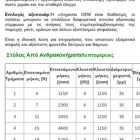
άνετο χεράκι και πιο σταθερό έλεγχο.
Επιλογές αξεσουάρ:
Η υπηρεσία OEM είναι διαθέσιμη, οι
πελάτες μπορούν να επιλέξουν διαφορετικά σύνολα αξεσουάρ
σύμφωνα με τις ανάγκες τους, συμπεριλαμβανομένης της
παροχής γάντι, κράνων και άλλων εξοπλισμού ασφαλείας.
Είναι η ιδανική λύση για επιχειρήσεις που απαιτούν εξαιρετικά
ασφαλή και αξιόπιστη φροντίδα δέντρων και θάμνων.
️ Στύλος Από Ανθρακονήματα
Λεπτομέρειες
Επεκτάμενο
Κλειστό
Κλειστό
Διάμετρος
Αριθμός
Επεκταμένο
Βά
μήκος
μήκος
μήκος
χειριστή
Τμήματα
μήκος (ft)
(
((mm)
((ft))
((mm)
(μμ)
1
4
1150
4
1150
35
3
2
7
2300
4
1150
35
6
3
11
3450
4
1150
35
10
4
15
4600
4
1150
35
13
5
18
5750
4
1150
35
17