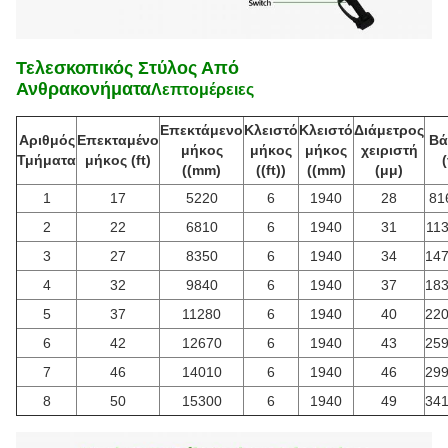
Τελεσκοπικός Στύλος Από
Ανθρακονήματα
Λεπτομέρειες
Επεκτάμενο
Κλειστό
Κλειστό
Διάμετρος
Αριθμός
Επεκταμένο
Βά
μήκος
μήκος
μήκος
χειριστή
Τμήματα
μήκος (ft)
(
((mm)
((ft))
((mm)
(μμ)
1
17
5220
6
1940
28
81
2
22
6810
6
1940
31
113
3
27
8350
6
1940
34
147
4
32
9840
6
1940
37
183
5
37
11280
6
1940
40
220
6
42
12670
6
1940
43
259
7
46
14010
6
1940
46
299
8
50
15300
6
1940
49
341