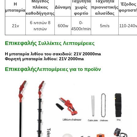
Μέγεθος
Ταχύτητα
Ταχύτητα
Η
Έξοδος
πλάκας
Δύναμη
χωρίς
πριονιστικής
μπαταρία
φορτιστ
καθοδήγησης
φορτίο
αλυσίδας
6 ιντσών 8
0-
21v
600w
5m/s
110-240
ιντσών
4500r/min
Επικεφαλής
Συλλέκτες
Λεπτομέρειες
Η μπαταρία λιθίου του σακιδιού: 21V 20000ma
Φορητή μπαταρία λιθίου: 21V 2000ma
Επικεφαλής
Λεπτομέρειες για το προϊόν