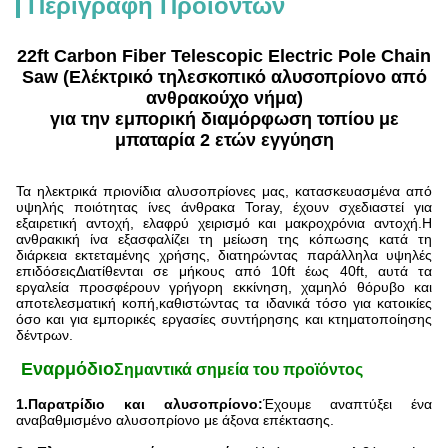
Περιγραφή Προϊόντων
22ft Carbon Fiber Telescopic Electric Pole Chain
Saw (Ελέκτρικό τηλεσκοπικό αλυσοπρίονο από
ανθρακούχο νήμα)
για την εμπορική διαμόρφωση τοπίου με
μπαταρία 2 ετών εγγύηση
Τα ηλεκτρικά πριονίδια αλυσοπρίονες μας, κατασκευασμένα από
υψηλής ποιότητας ίνες άνθρακα Toray, έχουν σχεδιαστεί για
εξαιρετική αντοχή, ελαφρύ χειρισμό και μακροχρόνια αντοχή.Η
ανθρακική ίνα εξασφαλίζει τη μείωση της κόπωσης κατά τη
διάρκεια εκτεταμένης χρήσης, διατηρώντας παράλληλα υψηλές
επιδόσειςΔιατίθενται σε μήκους από 10ft έως 40ft, αυτά τα
εργαλεία προσφέρουν γρήγορη εκκίνηση, χαμηλό θόρυβο και
αποτελεσματική κοπή,καθιστώντας τα ιδανικά τόσο για κατοικίες
όσο και για εμπορικές εργασίες συντήρησης και κτηματοποίησης
δέντρων.
️ Εναρμόδιο
Σημαντικά σημεία του προϊόντος
1.Παρατρίδιο και αλυσοπρίονο:
Έχουμε αναπτύξει ένα
αναβαθμισμένο αλυσοπρίονο με άξονα επέκτασης.