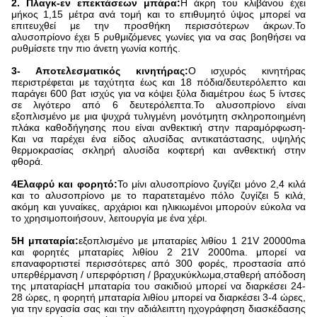
2. Πλαγκ-εν επεκτάσεων μπάρα:
Η άκρη του κλιβάνου έχει
μήκος 1,15 μέτρα ανά τομή και το επιθυμητό ύψος μπορεί να
επιτευχθεί με την προσθήκη περισσότερων άκρων.Το
αλυσοπρίονο έχει 5 ρυθμιζόμενες γωνίες για να σας βοηθήσει να
ρυθμίσετε την πιο άνετη γωνία κοπής.
3- Αποτελεσματικός κινητήρας:
Ο ισχυρός κινητήρας
περιστρέφεται με ταχύτητα έως και 18 πόδια/δευτερόλεπτο και
παράγει 600 βατ ισχύς για να κόψει ξύλα διαμέτρου έως 5 ίντσες
σε λιγότερο από 6 δευτερόλεπτα.Το αλυσοπρίονο είναι
εξοπλισμένο με μια ψυχρά τυλιγμένη μονότμητη σκληροποιημένη
πλάκα καθοδήγησης που είναι ανθεκτική στην παραμόρφωση-
Και να παρέχει ένα είδος αλυσίδας αντικατάστασης, υψηλής
θερμοκρασίας σκληρή αλυσίδα κοφτερή και ανθεκτική στην
φθορά.
4Ελαφρύ και φορητό:
Το μίνι αλυσοπρίονο ζυγίζει μόνο 2,4 κιλά
και το αλυσοπρίονο με το παρατεταμένο πόλο ζυγίζει 5 κιλά,
ακόμη και γυναίκες, αρχάριοι και ηλικιωμένοι μπορούν εύκολα να
το χρησιμοποιήσουν, λειτουργία με ένα χέρι.
5Η μπαταρία:
εξοπλισμένο με μπαταρίες λιθίου 1 21V 20000ma
και φορητές μπαταρίες λιθίου 2 21V 2000ma. μπορεί να
επαναφορτιστεί περισσότερες από 300 φορές, προστασία από
υπερθέρμανση / υπερφόρτιση / βραχυκύκλωμα,σταθερή απόδοση
της μπαταρίαςΗ μπαταρία του σακιδιού μπορεί να διαρκέσει 24-
28 ώρες, η φορητή μπαταρία λιθίου μπορεί να διαρκέσει 3-4 ώρες,
για την εργασία σας και την αδιάλειπτη ηχογράφηση διασκέδασης