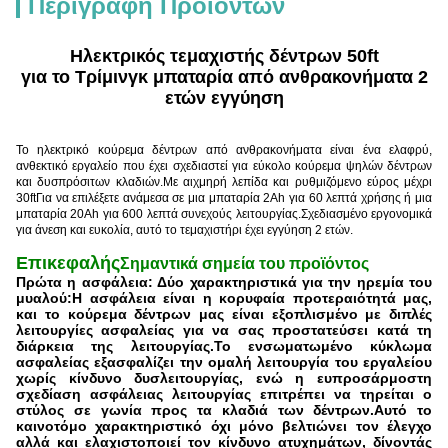
Περιγραφή Προϊόντων
Ηλεκτρικός τεμαχιστής δέντρων 50ft
για το Τρίμινγκ μπαταρία από ανθρακονήματα 2
ετών εγγύηση
Το ηλεκτρικό κούρεμα δέντρων από ανθρακονήματα είναι ένα ελαφρύ,
ανθεκτικό εργαλείο που έχει σχεδιαστεί για εύκολο κούρεμα ψηλών δέντρων
και δυσπρόσιτων κλαδιών.Με αιχμηρή λεπίδα και ρυθμιζόμενο εύρος μέχρι
30ftΓια να επιλέξετε ανάμεσα σε μια μπαταρία 2Ah για 60 λεπτά χρήσης ή μια
μπαταρία 20Ah για 600 λεπτά συνεχούς λειτουργίας.Σχεδιασμένο εργονομικά
για άνεση και ευκολία, αυτό το τεμαχιστήρι έχει εγγύηση 2 ετών.
Επικεφαλής
Σημαντικά σημεία του προϊόντος
Πρώτα η ασφάλεια: Δύο χαρακτηριστικά για την ηρεμία του
μυαλού:
Η ασφάλεια είναι η κορυφαία προτεραιότητά μας,
και το κούρεμα δέντρων μας είναι εξοπλισμένο με διπλές
λειτουργίες ασφαλείας για να σας προστατεύσει κατά τη
διάρκεια της λειτουργίας.Το ενσωματωμένο κύκλωμα
ασφαλείας εξασφαλίζει την ομαλή λειτουργία του εργαλείου
χωρίς κίνδυνο δυσλειτουργίας, ενώ η ευπροσάρμοστη
σχεδίαση ασφάλειας λειτουργίας επιτρέπει να τηρείται ο
στύλος σε γωνία προς τα κλαδιά των δέντρων.Αυτό το
καινοτόμο χαρακτηριστικό όχι μόνο βελτιώνει τον έλεγχο
αλλά και ελαχιστοποιεί τον κίνδυνο ατυχημάτων, δίνοντάς