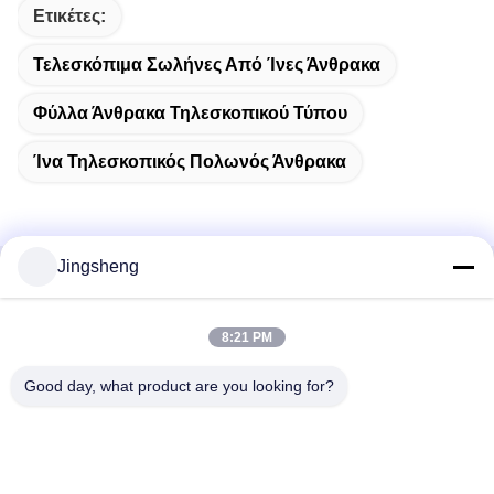
Ετικέτες:
Τελεσκόπιμα Σωλήνες Από Ίνες Άνθρακα
Φύλλα Άνθρακα Τηλεσκοπικού Τύπου
Ίνα Τηλεσκοπικός Πολωνός Άνθρακα
Jingsheng
Γρήγορη επικοινωνία
8:21 PM
Διεύθυνση
Good day, what product are you looking for?
Daxizhuang, Yangting, Weihai, Shandong, Κίνα
Τηλ.
+86-631-5775891