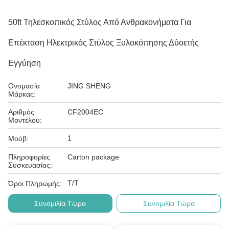
50ft Τηλεσκοπικός Στύλος Από Ανθρακονήματα Για
Επέκταση Ηλεκτρικός Στύλος Ξυλοκόπησης Δύοετής
Εγγύηση
Ονομασία
JING SHENG
Μάρκας:
Αριθμός
CF2004EC
Μοντέλου:
1
Μούβ:
Πληροφορίες
Carton package
Συσκευασίας:
Τ/Τ
Όροι Πληρωμής:
Συνομιλία Τώρα
Συνομιλία Τώρα