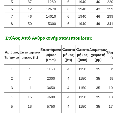
5
37
11280
6
1940
40
220
6
42
12670
6
1940
43
259
7
46
14010
6
1940
46
299
8
50
15300
6
1940
49
341
️ Στύλος Από Ανθρακονήματα
Λεπτομέρειες
Επεκτάμενο
Κλειστό
Κλειστό
Διάμετρος
Αριθμός
Επεκταμένο
Βά
μήκος
μήκος
μήκος
χειριστή
Τμήματα
μήκος (ft)
(
((mm)
((ft))
((mm)
(μμ)
1
4
1150
4
1150
35
3
2
7
2300
4
1150
35
6
3
11
3450
4
1150
35
10
4
15
4600
4
1150
35
13
5
18
5750
4
1150
35
17