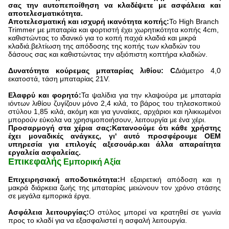
σας την αυτοπεποίθηση να κλαδέψετε με ασφάλεια και
αποτελεσματικότητα.
Αποτελεσματική και ισχυρή ικανότητα κοπής:
Το High Branch
Trimmer με μπαταρία και φορτιστή έχει χωρητικότητα κοπής 4cm,
καθιστώντας το ιδανικό για το κοπή παχιά κλαδιά και μικρά
κλαδιά.βελτίωση της απόδοσης της κοπής των κλαδιών του
δάσους σας και καθιστώντας την αξιόπιστη κοπτήρα κλαδιών.
Δυνατότητα κούρεμας μπαταρίας λιθίου: C
Διάμετρο 4,0
εκατοστά, τάση μπαταρίας 21V.
Ελαφρύ και φορητό:
Τα ψαλίδια για την κλαψούρα με μπαταρία
ιόντων λιθίου ζυγίζουν μόνο 2,4 κιλά, το βάρος του τηλεσκοπικού
στύλου 1,85 κιλά, ακόμη και για γυναίκες, αρχάριοι και ηλικιωμένοι
μπορούν εύκολα να χρησιμοποιήσουν, λειτουργία με ένα χέρι.
Προσαρμογή στα χέρια σας:
Κατανοούμε ότι κάθε χρήστης
έχει μοναδικές ανάγκες, γι' αυτό προσφέρουμε OEM
υπηρεσία για επιλογές αξεσουάρ.και άλλα απαραίτητα
εργαλεία ασφαλείας.
Επικεφαλής
Εμπορική Αξία
Επιχειρησιακή αποδοτικότητα:
Η εξαιρετική απόδοση και η
μακρά διάρκεια ζωής της μπαταρίας μειώνουν τον χρόνο στάσης
σε μεγάλα εμπορικά έργα.
Ασφάλεια λειτουργίας:
Ο στύλος μπορεί να κρατηθεί σε γωνία
προς το κλαδί για να εξασφαλιστεί η ασφαλή λειτουργία.