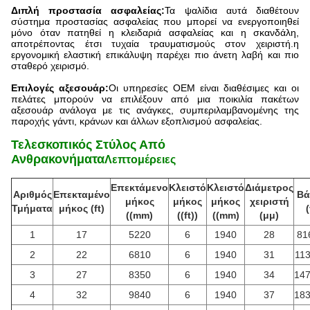
Διπλή προστασία ασφαλείας:
Τα ψαλίδια αυτά διαθέτουν
σύστημα προστασίας ασφαλείας που μπορεί να ενεργοποιηθεί
μόνο όταν πατηθεί η κλειδαριά ασφαλείας και η σκανδάλη,
αποτρέποντας έτσι τυχαία τραυματισμούς στον χειριστή.η
εργονομική ελαστική επικάλυψη παρέχει πιο άνετη λαβή και πιο
σταθερό χειρισμό.
Επιλογές αξεσουάρ:
Οι υπηρεσίες OEM είναι διαθέσιμες και οι
πελάτες μπορούν να επιλέξουν από μια ποικιλία πακέτων
αξεσουάρ ανάλογα με τις ανάγκες, συμπεριλαμβανομένης της
παροχής γάντι, κράνων και άλλων εξοπλισμού ασφαλείας.
Τελεσκοπικός Στύλος Από
Ανθρακονήματα
Λεπτομέρειες
Επεκτάμενο
Κλειστό
Κλειστό
Διάμετρος
Αριθμός
Επεκταμένο
Βά
μήκος
μήκος
μήκος
χειριστή
Τμήματα
μήκος (ft)
(
((mm)
((ft))
((mm)
(μμ)
1
17
5220
6
1940
28
81
2
22
6810
6
1940
31
113
3
27
8350
6
1940
34
147
4
32
9840
6
1940
37
183