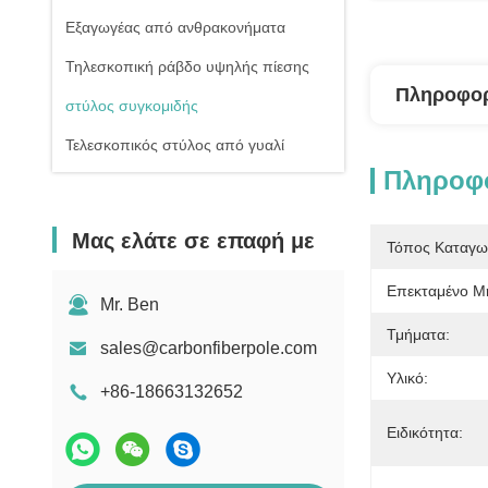
Εξαγωγέας από ανθρακονήματα
Τηλεσκοπική ράβδο υψηλής πίεσης
Πληροφορ
στύλος συγκομιδής
Τελεσκοπικός στύλος από γυαλί
Πληροφο
Μας ελάτε σε επαφή με
Τόπος Καταγω
Επεκταμένο Μ
Mr. Ben
Τμήματα:
sales@carbonfiberpole.com
Υλικό:
+86-18663132652
Ειδικότητα: