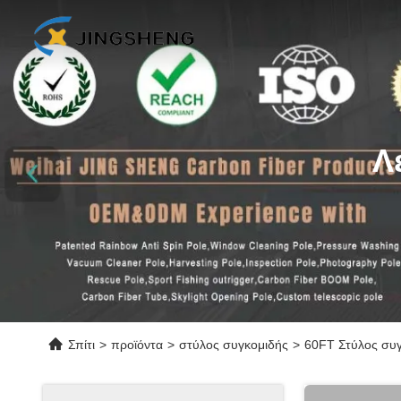
Λ
Σπίτι
>
προϊόντα
>
στύλος συγκομιδής
>
60FT Στύλος συγ