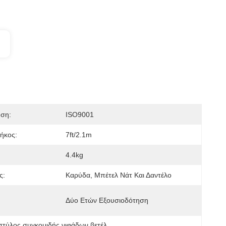
ηση:
ISO9001
ήκος:
7ft/2.1m
4.4kg
ς:
Καρύδα, Μπέτελ Νάτ Και Δαντέλο
Δύο Ετών Εξουσιοδότηση
στύλος συγκομιδής νιφάδων βετέλ
, 