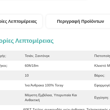
ίες Λεπτομέρειας
Περιγραφή Προϊόντων
ρίες Λεπτομέρειας
γής:
Τσιάν, Σαντόνγκ
Πιστοποί
ήκος:
60ft/18m
Κλειστό Μ
10
Βάρος:
Ίνα Άνθρακα 100% Toray
Εφαρμογέ
Μέγιστη Εμβέλεια, Υπερυπαία Και 
Εγγύηση:
Ανθεκτική
60FT Στύλος συγκομιδής ινών άνθρακα
, 
Τηλεσκοπικός 