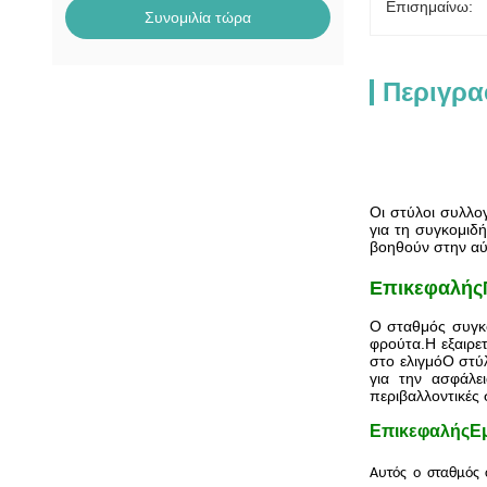
Επισημαίνω:
Συνομιλία τώρα
Περιγρα
Οι στύλοι συλλο
για τη συγκομιδ
βοηθούν στην αύ
Επικεφαλής
Ο σταθμός συγκο
φρούτα.Η εξαιρετ
στο ελιγμόΟ στύ
για την ασφάλε
περιβαλλοντικές
Επικεφαλής
Ε
Αυτός ο σταθμός 