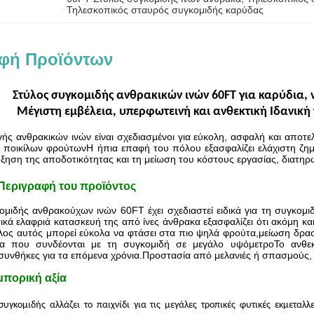
Τηλεσκοπικός σταυρός συγκομιδής καρύδας
φή Προϊόντων
Στύλος συγκομιδής ανθρακικών ινών 60FT για καρύδια, ν
Μέγιστη εμβέλεια, υπερφωτεινή και ανθεκτική Ιδανικ
γής ανθρακικών ινών είναι σχεδιασμένοι για εύκολη, ασφαλή και αποτ
ή ποικίλων φρούτωνΗ ήπια επαφή του πόλου εξασφαλίζει ελάχιστη ζημ
ξηση της αποδοτικότητας και τη μείωση του κόστους εργασίας, διατηρ
Περιγραφή του προϊόντος
μιδής ανθρακούχων ινών 60FT έχει σχεδιαστεί ειδικά για τη συγκομι
ικά ελαφριά κατασκευή της από ίνες άνθρακα εξασφαλίζει ότι ακόμη κα
λος αυτός μπορεί εύκολα να φτάσει στα πιο ψηλά φρούτα,μείωση δρασ
ια που συνδέονται με τη συγκομιδή σε μεγάλο υψόμετροΤο ανθεκτ
 συνθήκες για τα επόμενα χρόνια.Προστασία από μελανιές ή σπασμούς, 
μπορική αξία
συγκομιδής αλλάζει το παιχνίδι για τις μεγάλες τροπικές φυτικές εκμεταλ