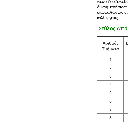
χρονοβόρο έργο.Με
άψογη κατάσταση,
εξασφαλίζοντας ότ
καλλιέργειας
️ Στύλος Απ
Αριθμός
Τμήματα
1
2
3
4
5
6
7
8