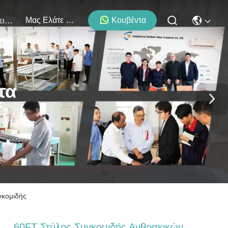
Μας Ελάτε Σε Επαφή Με
Κουβέντα
Εκδηλώσεις
τα
γκομιδής
60FT Στύλος Συγκομιδής Ανθρακικών