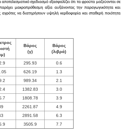
 αποτελεσματικό σχεδιασμό εξασφαλίζει ότι τα φρούτα μαζεύονται σε
παρέχει μακροπρόθεσμη αξία αυξάνοντας την παραγωγικότητα και
ους αγρότες να διατηρήσουν υψηλή κερδοφορία και σταθερή ποιότητα
ετρος
Βάρος
Βάρος
ριστή
(γ)
(λιβρά)
μμ)
2.9
295.93
0.6
.05
626.19
1.3
9.2
989.34
2.1
2.4
1382.83
3.0
5.7
1808.78
3.9
39
2261.87
4.9
43
2891.58
6.3
6.9
3505.9
7.7