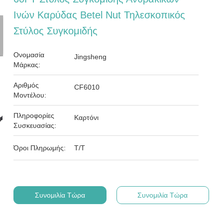
Ινών Καρύδας Betel Nut Τηλεσκοπικός
Στύλος Συγκομιδής
Ονομασία
Jingsheng
Μάρκας:
Αριθμός
CF6010
Μοντέλου:
Πληροφορίες
Καρτόνι
Συσκευασίας:
Όροι Πληρωμής:
Τ/Τ
Συνομιλία Τώρα
Συνομιλία Τώρα