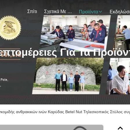
Σπίτι
Σχετικά Με Εμάς
Προϊόντα
επτομέρειες Για Τα Προϊόν
κομιδής ανθρακικών ινών Καρύδας Betel Nut Τηλεσκοπικός Στύλος συ