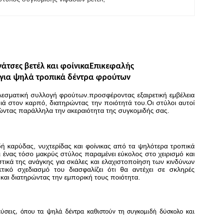
άτσες βετέλ και φοίνικα
Επικεφαλής
ή για ψηλά τροπικά δέντρα φρούτων
ελεσματική συλλογή φρούτων.προσφέροντας εξαιρετική εμβέλεια
ιά στον καρπό, διατηρώντας την ποιότητά του.Οι στύλοι αυτοί
ώντας παράλληλα την ακεραιότητα της συγκομιδής σας.
δή καρύδας, νυχτερίδας και φοίνικας από τα ψηλότερα τροπικά
ι ένας τόσο μακρύς στύλος παραμένει εύκολος στο χειρισμό και
τικά της ανάγκης για σκάλες και ελαχιστοποίηση των κινδύνων
ικό σχεδιασμό του διασφαλίζει ότι θα αντέχει σε σκληρές
και διατηρώντας την εμπορική τους ποιότητα.
λεύσεις, όπου τα ψηλά δέντρα καθιστούν τη συγκομιδή δύσκολο και