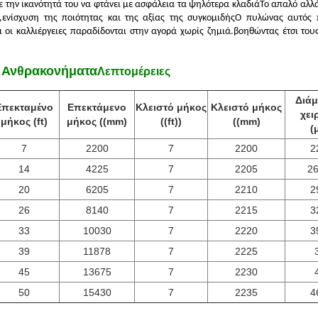
 την ικανότητά του να φτάνει με ασφάλεια τα ψηλότερα κλαδιάΤο απαλό αλλά
ενίσχυση της ποιότητας και της αξίας της συγκομιδήςΟ πυλώνας αυτός 
ι οι καλλιέργειες παραδίδονται στην αγορά χωρίς ζημιά.βοηθώντας έτσι τ
ό Ανθρακονήματα
Λεπτομέρειες
Διάμ
Επεκταμένο
Επεκτάμενο
Κλειστό μήκος
Κλειστό μήκος
χει
μήκος (ft)
μήκος ((mm)
((ft))
((mm)
(
7
2200
7
2200
2
14
4225
7
2205
26
20
6205
7
2210
2
26
8140
7
2215
3
33
10030
7
2220
3
39
11878
7
2225
45
13675
7
2230
50
15430
7
2235
4