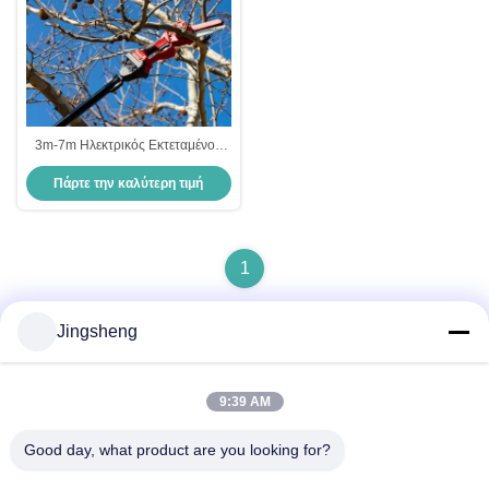
3m-7m Ηλεκτρικός Εκτεταμένος
Τελαστικός Τελαστικός Τελαστικός
Πάρτε την καλύτερη τιμή
Τελαστικός Ηλεκτρικός
1
Jingsheng
Γρήγορη επικοινωνία
9:39 AM
Good day, what product are you looking for?
Διεύθυνση
Daxizhuang, Yangting, Weihai, Shandong, Κίνα