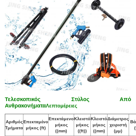
Τελεσκοπικός Στύλος Από
Ανθρακονήματα
Λεπτομέρειες
Επεκτάμενο
Κλειστό
Κλειστό
Διάμετρος
Αριθμός
Επεκταμένο
Βά
μήκος
μήκος
μήκος
χειριστή
Τμήματα
μήκος (ft)
(
((mm)
((ft))
((mm)
(μμ)