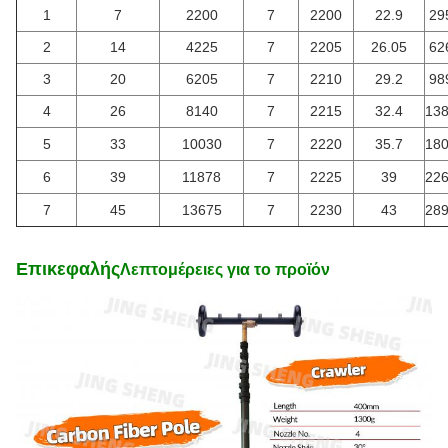
1
7
2200
7
2200
22.9
29
2
14
4225
7
2205
26.05
62
3
20
6205
7
2210
29.2
98
4
26
8140
7
2215
32.4
138
5
33
10030
7
2220
35.7
180
6
39
11878
7
2225
39
226
7
45
13675
7
2230
43
289
Επικεφαλής
Λεπτομέρειες για το προϊόν