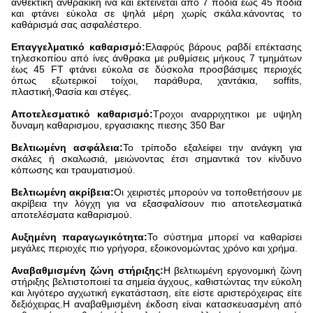
ανθεκτική ανθρακική ίνα και εκτείνεται από 7 πόδια έως 45 πόδια
και φτάνει εύκολα σε ψηλά μέρη χωρίς σκάλα.κάνοντας το
καθάρισμά σας ασφαλέστερο.
Επαγγελματικό καθαρισμό:
Ελαφρύς βάρους ραβδί επέκτασης
τηλεσκοπίου από ίνες άνθρακα με ρυθμίσεις μήκους 7 τμημάτων
έως 45 FT φτάνει εύκολα σε δύσκολα προσβάσιμες περιοχές
όπως εξωτερικοί τοίχοι, παράθυρα, χαντάκια, soffits,
πλαστική,Φασία και στέγες.
Αποτελεσματικό καθαρισμό:
Τροχοι αναρριχητικοι με υψηλη
δυναμη καθαρισμου, εργασιακης πιεσης 350 Bar
Βελτιωμένη ασφάλεια:
Το τρίποδο εξαλείφει την ανάγκη για
σκάλες ή σκαλωσιά, μειώνοντας έτσι σημαντικά τον κίνδυνο
κόπωσης και τραυματισμού.
Βελτιωμένη ακρίβεια:
Οι χειριστές μπορούν να τοποθετήσουν με
ακρίβεια την λόγχη για να εξασφαλίσουν πιο αποτελεσματικά
αποτελέσματα καθαρισμού.
Αυξημένη παραγωγικότητα:
Το σύστημα μπορεί να καθαρίσει
μεγάλες περιοχές πιο γρήγορα, εξοικονομώντας χρόνο και χρήμα.
Αναβαθμισμένη ζώνη στήριξης:
Η βελτιωμένη εργονομική ζώνη
στήριξης βελτιστοποιεί τα σημεία άγχους, καθιστώντας την εύκολη
και λιγότερο αγχωτική εγκατάσταση, είτε είστε αριστερόχειρας είτε
δεξιόχειρας.Η αναβαθμισμένη έκδοση είναι κατασκευασμένη από