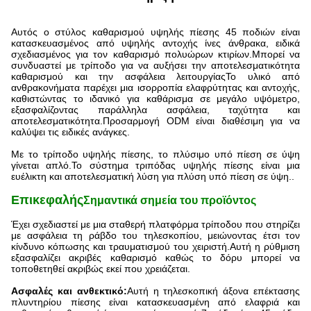
Αυτός ο στύλος καθαρισμού υψηλής πίεσης 45 ποδιών είναι
κατασκευασμένος από υψηλής αντοχής ίνες άνθρακα, ειδικά
σχεδιασμένος για τον καθαρισμό πολυώρων κτιρίων.Μπορεί να
συνδυαστεί με τρίποδο για να αυξήσει την αποτελεσματικότητα
καθαρισμού και την ασφάλεια λειτουργίαςΤο υλικό από
ανθρακονήματα παρέχει μια ισορροπία ελαφρύτητας και αντοχής,
καθιστώντας το ιδανικό για καθάρισμα σε μεγάλο υψόμετρο,
εξασφαλίζοντας παράλληλα ασφάλεια, ταχύτητα και
αποτελεσματικότητα.Προσαρμογή ODM είναι διαθέσιμη για να
καλύψει τις ειδικές ανάγκες.
Με το τρίποδο υψηλής πίεσης, το πλύσιμο υπό πίεση σε ύψη
γίνεται απλό.Το σύστημα τριπόδας υψηλής πίεσης είναι μια
ευέλικτη και αποτελεσματική λύση για πλύση υπό πίεση σε ύψη..
Επικεφαλής
Σημαντικά σημεία του προϊόντος
Έχει σχεδιαστεί με μια σταθερή πλατφόρμα τρίποδου που στηρίζει
με ασφάλεια τη ράβδο του τηλεσκοπίου, μειώνοντας έτσι τον
κίνδυνο κόπωσης και τραυματισμού του χειριστή.Αυτή η ρύθμιση
εξασφαλίζει ακριβές καθαρισμό καθώς το δόρυ μπορεί να
τοποθετηθεί ακριβώς εκεί που χρειάζεται.
Ασφαλές και ανθεκτικό:
Αυτή η τηλεσκοπική άξονα επέκτασης
πλυντηρίου πίεσης είναι κατασκευασμένη από ελαφριά και