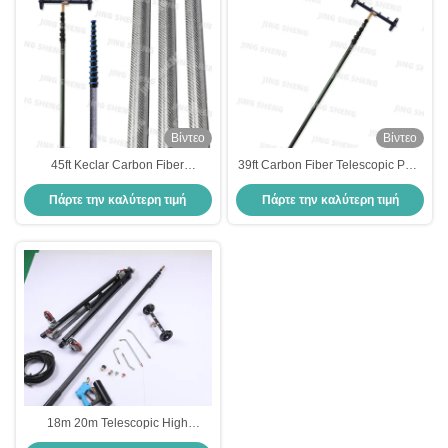
Βίντεο
Βίντεο
45ft Keclar Carbon Fiber
39ft Carbon Fiber Telescopic Pole
Telescopic Pole για πλυντήριο
για πλυντήριο υψηλής πίεσης
Πάρτε την καλύτερη τιμή
Πάρτε την καλύτερη τιμή
υψηλής πίεσης τηλεσκοπικά όπλα
τηλεσκοπικά όπλα ODM
Υποστήριξη ODM
υποστήριξη
18m 20m Telescopic High
Pressure Lance από