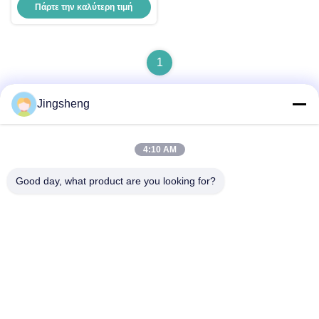
Πάρτε την καλύτερη τιμή
ανθρακονήματα 60ft 72ft
Extendable Power Washer Lance
1
Jingsheng
Γρήγορη επικοινωνία
4:10 AM
Good day, what product are you looking for?
Διεύθυνση
Daxizhuang, Yangting, Weihai, Shandong, Κίνα
Τηλ.
+86-631-5775891
Ηλεκτρονικό ταχυδρομείο
sales@carbonfiberpole.com