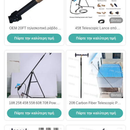
Βίντεο
OEM 20FT τηλεσκοπική ράβδος
45ft Telescopic Lance από
υψηλής πίεσης 6m τηλεσκοπική
ανθρακονήματα για πλυντήρια
Πάρτε την καλύτερη τιμή
Πάρτε την καλύτερη τιμή
ράβδος για πλυντήριο ισχύος
πίεσης
Βίντεο
18ft 25ft 45ft 55ft 60ft 70ft Power
20ft Carbon Fiber Telescopic Pole
Washer τηλεσκοπική ράβδος
για πλυντήριο υψηλής πίεσης
Πάρτε την καλύτερη τιμή
Πάρτε την καλύτερη τιμή
τηλεσκοπική πίεση ράβδος
τηλεσκοπικά όπλα ODM
υποστήριξη