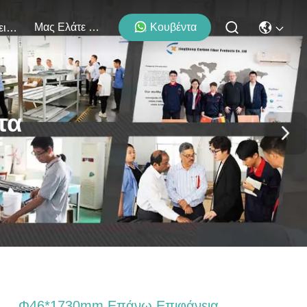
Μας Ελάτε Σε Επαφή Με
Κουβέντα
Εκδηλώσεις
τα
Φ46*1730mm Επάνω Επιφάνεια