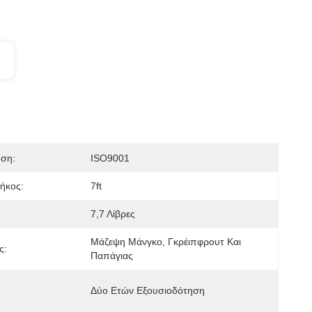
ηση:
ISO9001
ήκος:
7ft
7,7 Λίβρες
Μάζεψη Μάνγκο, Γκρέιπφρουτ Και 
ς:
Παπάγιας
Δύο Ετών Εξουσιοδότηση