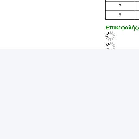
7
8
Επικεφαλής
Ετικέτες:
Τελεσκόπιο
Γρήγορος σύνδεσμος
Γρήγ