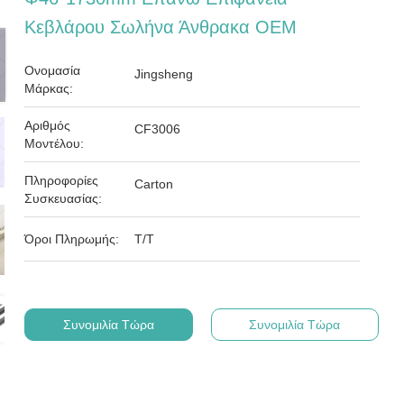
Κεβλάρου Σωλήνα Άνθρακα OEM
Ονομασία
Jingsheng
Μάρκας:
Αριθμός
CF3006
Μοντέλου:
Πληροφορίες
Carton
Συσκευασίας:
Όροι Πληρωμής:
Τ/Τ
Συνομιλία Τώρα
Συνομιλία Τώρα