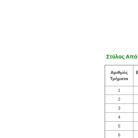
️ Στύλος Απ
Αριθμός
Τμήματα
1
2
3
4
5
6