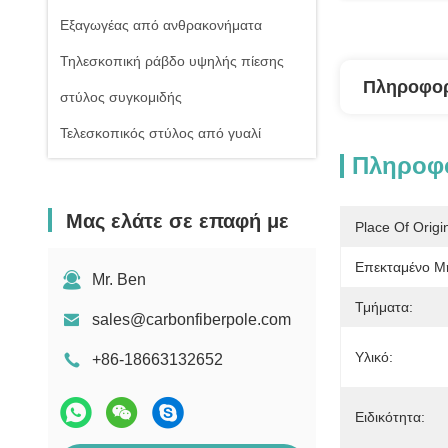
Εξαγωγέας από ανθρακονήματα
Τηλεσκοπική ράβδο υψηλής πίεσης
Πληροφορ
στύλος συγκομιδής
Τελεσκοπικός στύλος από γυαλί
Πληροφο
Μας ελάτε σε επαφή με
Place Of Origi
Επεκταμένο Μ
Mr. Ben
Τμήματα:
sales@carbonfiberpole.com
Υλικό:
+86-18663132652
Ειδικότητα: