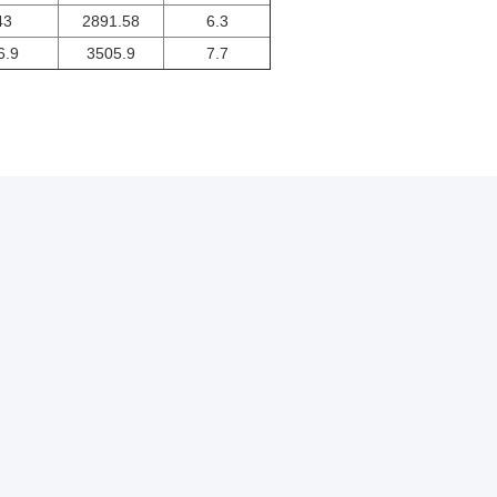
43
2891.58
6.3
6.9
3505.9
7.7
λήνων Ινών Άνθρακα
Το Δελτίο Ενημέρωσης