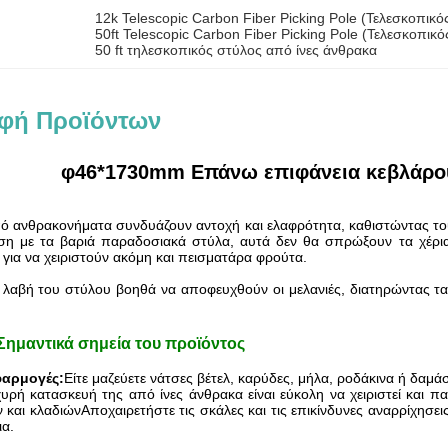
12k Telescopic Carbon Fiber Picking Pole (Τελεσκοπικ
50ft Telescopic Carbon Fiber Picking Pole (Τελεσκοπι
50 ft τηλεσκοπικός στύλος από ίνες άνθρακα
φή Προϊόντων
φ46*1730mm Επάνω επιφάνεια κεβλάρ
πό ανθρακονήματα συνδυάζουν αντοχή και ελαφρότητα, καθιστώντας του
εση με τα βαριά παραδοσιακά στύλα, αυτά δεν θα σπρώξουν τα χέρια
 για να χειριστούν ακόμη και πεισματάρα φρούτα.
λαβή του στύλου βοηθά να αποφευχθούν οι μελανιές, διατηρώντας τα 
Σημαντικά σημεία του προϊόντος
φαρμογές:
Είτε μαζεύετε νάτσες βέτελ, καρύδες, μήλα, ροδάκινα ή δαμ
υρή κατασκευή της από ίνες άνθρακα είναι εύκολη να χειριστεί και πα
 και κλαδιώνΑποχαιρετήστε τις σκάλες και τις επικίνδυνες αναρρίχησε
α.