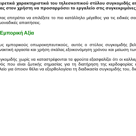
ιρετικά χαρακτηριστικά του τηλεσκοπικού στύλου συγκομιδής από
τας στον χρήστη να προσαρμόσει το εργαλείο στις συγκεκριμένες
σας επιτρέπει να επιλέξετε το πιο κατάλληλο μέγεθος για τις ειδικέ
μοναδικές απαιτήσεις.
Εμπορική Αξία
υς εμπορικούς οπωροκηπευτικούς, αυτός ο στύλος συγκομιδής βελτ
νακτική εργασία και χρήση σκάλας.εξοικονόμηση χρόνου και μείωση τω
γκομιδής χωρίς να καταστρέφονται τα φρούτα εξασφαλίζει ότι οι καλ
νός που είναι ζωτικής σημασίας για τη διατήρηση της κερδοφορίας 
είο για όποιον θέλει να εξορθολογίσει τη διαδικασία συγκομιδής του, δ