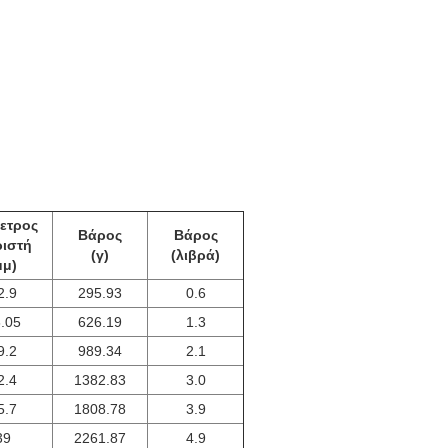
ετρος
Βάρος
Βάρος
ριστή
(γ)
(λιβρά)
μμ)
2.9
295.93
0.6
.05
626.19
1.3
9.2
989.34
2.1
2.4
1382.83
3.0
5.7
1808.78
3.9
39
2261.87
4.9