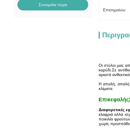
Συνομιλία τώρα
Επισημαίνω:
Περιγρα
Οι στύλοι μας α
καρύδι.Σε αντίθ
αρκετά ανθεκτικά
Η απαλή, απαλή 
κλίματα.
Επικεφαλής
Διαφορετικές ε
ελαφριά αλλά ισχ
ποικιλία φρούτων
χωρίς προσπάθει