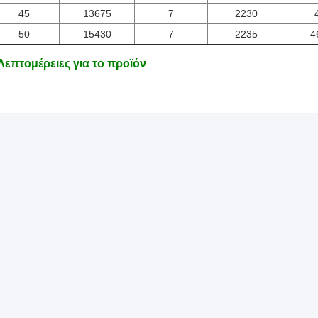
45
13675
7
2230
50
15430
7
2235
4
Λεπτομέρειες για το προϊόν
Στρογγυλός Σωλήνας Ινών Άνθρακα
Σωλήνας Σω
 Από Ίνες Άνθρακα
ορη επικοινωνία