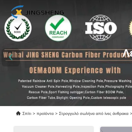
Λ
Σπίτι
>
προϊόντα
>
Στρογγυλό σωλήνα από ίνες άνθρακα