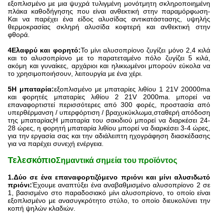
εξοπλισμένο με μια ψυχρά τυλιγμένη μονότμητη σκληροποιημένη
πλάκα καθοδήγησης που είναι ανθεκτική στην παραμόρφωση-
Και να παρέχει ένα είδος αλυσίδας αντικατάστασης, υψηλής
θερμοκρασίας σκληρή αλυσίδα κοφτερή και ανθεκτική στην
φθορά.
4Ελαφρύ και φορητό:
Το μίνι αλυσοπρίονο ζυγίζει μόνο 2,4 κιλά
και το αλυσοπρίονο με το παρατεταμένο πόλο ζυγίζει 5 κιλά,
ακόμη και γυναίκες, αρχάριοι και ηλικιωμένοι μπορούν εύκολα να
το χρησιμοποιήσουν, λειτουργία με ένα χέρι.
5Η μπαταρία:
εξοπλισμένο με μπαταρίες λιθίου 1 21V 20000ma
και φορητές μπαταρίες λιθίου 2 21V 2000ma. μπορεί να
επαναφορτιστεί περισσότερες από 300 φορές, προστασία από
υπερθέρμανση / υπερφόρτιση / βραχυκύκλωμα,σταθερή απόδοση
της μπαταρίαςΗ μπαταρία του σακιδιού μπορεί να διαρκέσει 24-
28 ώρες, η φορητή μπαταρία λιθίου μπορεί να διαρκέσει 3-4 ώρες,
για την εργασία σας και την αδιάλειπτη ηχογράφηση διασκέδασης
για να παρέχει συνεχή ενέργεια.
Τελεσκόπιο
Σημαντικά σημεία του προϊόντος
1.
Δύο σε ένα επαναφορτιζόμενο πριόνι και μίνι αλυσιδωτό
πριόνι:
Έχουμε αναπτύξει ένα αναβαθμισμένο αλυσοπρίονο 2 σε
1, βασισμένο στο παραδοσιακό μίνι αλυσοπρίονο, το οποίο είναι
εξοπλισμένο με ανασυγκρότητο στύλο, το οποίο διευκολύνει την
κοπή ψηλών κλαδιών.