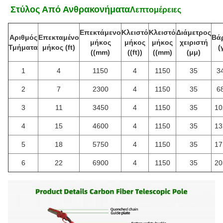
️ Στύλος Από Ανθρακονήματα
Λεπτομέρειες
Επεκτάμενο
Κλειστό
Κλειστό
Διάμετρος
Αριθμός
Επεκταμένο
Βά
μήκος
μήκος
μήκος
χειριστή
Τμήματα
μήκος (ft)
(
((mm)
((ft))
((mm)
(μμ)
1
4
1150
4
1150
35
3
2
7
2300
4
1150
35
6
3
11
3450
4
1150
35
10
4
15
4600
4
1150
35
13
5
18
5750
4
1150
35
17
6
22
6900
4
1150
35
20