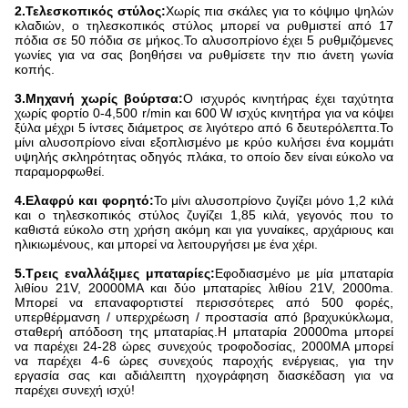
2.
Τελεσκοπικός στύλος:
Χωρίς πια σκάλες για το κόψιμο ψηλών
κλαδιών, ο τηλεσκοπικός στύλος μπορεί να ρυθμιστεί από 17
πόδια σε 50 πόδια σε μήκος.Το αλυσοπρίονο έχει 5 ρυθμιζόμενες
γωνίες για να σας βοηθήσει να ρυθμίσετε την πιο άνετη γωνία
κοπής.
3.
Μηχανή χωρίς βούρτσα:
Ο ισχυρός κινητήρας έχει ταχύτητα
χωρίς φορτίο 0-4,500 r/min και 600 W ισχύς κινητήρα για να κόψει
ξύλα μέχρι 5 ίντσες διάμετρος σε λιγότερο από 6 δευτερόλεπτα.Το
μίνι αλυσοπρίονο είναι εξοπλισμένο με κρύο κυλήσει ένα κομμάτι
υψηλής σκληρότητας οδηγός πλάκα, το οποίο δεν είναι εύκολο να
παραμορφωθεί.
4.
Ελαφρύ και φορητό:
Το μίνι αλυσοπρίονο ζυγίζει μόνο 1,2 κιλά
και ο τηλεσκοπικός στύλος ζυγίζει 1,85 κιλά, γεγονός που το
καθιστά εύκολο στη χρήση ακόμη και για γυναίκες, αρχάριους και
ηλικιωμένους, και μπορεί να λειτουργήσει με ένα χέρι.
5.
Τρεις εναλλάξιμες μπαταρίες:
Εφοδιασμένο με μία μπαταρία
λιθίου 21V, 20000MA και δύο μπαταρίες λιθίου 21V, 2000ma.
Μπορεί να επαναφορτιστεί περισσότερες από 500 φορές,
υπερθέρμανση / υπερχρέωση / προστασία από βραχυκύκλωμα,
σταθερή απόδοση της μπαταρίας.Η μπαταρία 20000ma μπορεί
να παρέχει 24-28 ώρες συνεχούς τροφοδοσίας, 2000MA μπορεί
να παρέχει 4-6 ώρες συνεχούς παροχής ενέργειας, για την
εργασία σας και αδιάλειπτη ηχογράφηση διασκέδαση για να
παρέχει συνεχή ισχύ!