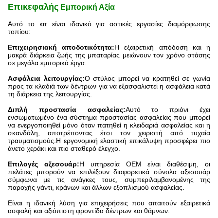
Επικεφαλής
Εμπορική Αξία
Αυτό το κιτ είναι ιδανικό για αστικές εργασίες διαμόρφωσης
τοπίου:
Επιχειρησιακή αποδοτικότητα:
Η εξαιρετική απόδοση και η
μακρά διάρκεια ζωής της μπαταρίας μειώνουν τον χρόνο στάσης
σε μεγάλα εμπορικά έργα.
Ασφάλεια λειτουργίας:
Ο στύλος μπορεί να κρατηθεί σε γωνία
προς τα κλαδιά των δέντρων για να εξασφαλιστεί η ασφάλεια κατά
τη διάρκεια της λειτουργίας.
Διπλή προστασία ασφαλείας:
Αυτό το πριόνι έχει
ενσωματωμένο ένα σύστημα προστασίας ασφαλείας που μπορεί
να ενεργοποιηθεί μόνο όταν πατηθεί η κλειδαριά ασφαλείας και η
σκανδάλη, αποτρέποντας έτσι τον χειριστή από τυχαία
τραυματισμούς.Η εργονομική ελαστική επικάλυψη προσφέρει πιο
άνετο χεράκι και πιο σταθερό έλεγχο.
Επιλογές αξεσουάρ:
Η υπηρεσία OEM είναι διαθέσιμη, οι
πελάτες μπορούν να επιλέξουν διαφορετικά σύνολα αξεσουάρ
σύμφωνα με τις ανάγκες τους, συμπεριλαμβανομένης της
παροχής γάντι, κράνων και άλλων εξοπλισμού ασφαλείας.
Είναι η ιδανική λύση για επιχειρήσεις που απαιτούν εξαιρετικά
ασφαλή και αξιόπιστη φροντίδα δέντρων και θάμνων.