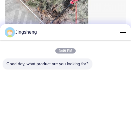
Jingsheng
3:49 PM
Good day, what product are you looking for?
Ετικέτες:
3K Σωλήνες Ινών Άνθρακα
Αστέρα Τηλεσκοπικών Ινών Άνθρακα
Ρυθμιζόμενος Στύλος Από Ίνες Άνθρακα