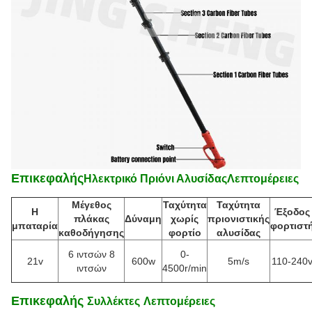
Επικεφαλής
Ηλεκτρικό Πριόνι Αλυσίδας
Λεπτομέρειες
Μέγεθος
Ταχύτητα
Ταχύτητα
Η
Έξοδος
πλάκας
Δύναμη
χωρίς
πριονιστικής
μπαταρία
φορτιστ
καθοδήγησης
φορτίο
αλυσίδας
6 ιντσών 8
0-
21v
600w
5m/s
110-240
ιντσών
4500r/min
Επικεφαλής
Συλλέκτες
Λεπτομέρειες