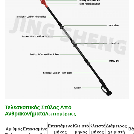
Τελεσκοπικός Στύλος Από
Ανθρακονήματα
Λεπτομέρειες
Επεκτάμενο
Κλειστό
Κλειστό
Διάμετρος
Αριθμός
Επεκταμένο
Βά
μήκος
μήκος
μήκος
χειριστή