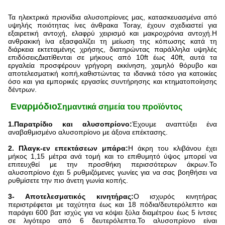
Τα ηλεκτρικά πριονίδια αλυσοπρίονες μας, κατασκευασμένα από
υψηλής ποιότητας ίνες άνθρακα Toray, έχουν σχεδιαστεί για
εξαιρετική αντοχή, ελαφρύ χειρισμό και μακροχρόνια αντοχή.Η
ανθρακική ίνα εξασφαλίζει τη μείωση της κόπωσης κατά τη
διάρκεια εκτεταμένης χρήσης, διατηρώντας παράλληλα υψηλές
επιδόσειςΔιατίθενται σε μήκους από 10ft έως 40ft, αυτά τα
εργαλεία προσφέρουν γρήγορη εκκίνηση, χαμηλό θόρυβο και
αποτελεσματική κοπή,καθιστώντας τα ιδανικά τόσο για κατοικίες
όσο και για εμπορικές εργασίες συντήρησης και κτηματοποίησης
δέντρων.
️ Εναρμόδιο
Σημαντικά σημεία του προϊόντος
1.Παρατρίδιο και αλυσοπρίονο:
Έχουμε αναπτύξει ένα
αναβαθμισμένο αλυσοπρίονο με άξονα επέκτασης.
2. Πλαγκ-εν επεκτάσεων μπάρα:
Η άκρη του κλιβάνου έχει
μήκος 1,15 μέτρα ανά τομή και το επιθυμητό ύψος μπορεί να
επιτευχθεί με την προσθήκη περισσότερων άκρων.Το
αλυσοπρίονο έχει 5 ρυθμιζόμενες γωνίες για να σας βοηθήσει να
ρυθμίσετε την πιο άνετη γωνία κοπής.
3- Αποτελεσματικός κινητήρας:
Ο ισχυρός κινητήρας
περιστρέφεται με ταχύτητα έως και 18 πόδια/δευτερόλεπτο και
παράγει 600 βατ ισχύς για να κόψει ξύλα διαμέτρου έως 5 ίντσες
σε λιγότερο από 6 δευτερόλεπτα.Το αλυσοπρίονο είναι