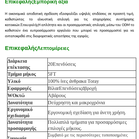
Επικεφαλής
Εμπορική αξία
Η οικονομικά αποδοτική σχεδίαση εξασφαλίζει υψηλές επιδόσεις σε προσιτή τιμή,
καθιστώντας το ελκυστική επιλογή για τις επιχειρήσεις συντήρησης
Επικεφαλής
κατοικιών.
Η απλότητα και οι προσαρμοστικές επιλογές μέσω του ODM το
καθιστούν ένα ευπροσάρμοστο εργαλείο που μπορεί να προσαρμοστεί για να
ανταποκριθεί στις διαφορετικές απαιτήσεις της αγοράς.
Επικεφαλής
Λεπτομέρειες
Διάρκεια
20
Επενδύσεις
επέκτασης
Τμήμα
μήκος
5FT
Υλικό
100% ίνες άνθρακα Toray
Εφαρμογές
Βίλα
r
Επενδύσεις
d
βροχή
W
Οκτώ
Α
βάρους
Δυνατότητα
D
εύχρηστη και μακροχρόνια
Εργονομικό
Εργονομική σχεδίαση για άνετη χρήση.
σχεδιασμό
Δυνατότητα
Πολλαπλά τμήματα για προσαρμόσιμες
προσαρμογής
επιλογές μήκους.
Συμβατό με τις περισσότερες τυποποιημένες
Συμφωνία