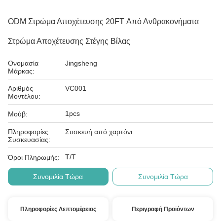
ODM Στρώμα Αποχέτευσης 20FT Από Ανθρακονήματα
Στρώμα Αποχέτευσης Στέγης Βίλας
Ονομασία
Jingsheng
Μάρκας:
Αριθμός
VC001
Μοντέλου:
1pcs
Μούβ:
Πληροφορίες
Συσκευή από χαρτόνι
Συσκευασίας:
Τ/Τ
Όροι Πληρωμής:
Συνομιλία Τώρα
Συνομιλία Τώρα
Πληροφορίες Λεπτομέρειας
Περιγραφή Προϊόντων