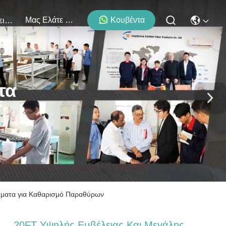
Μας Ελάτε Σε Επαφή Με
Κουβέντα
Εκδηλώσεις
τα
ήματα για Καθαρισμό Παραθύρων
20FT Υψηλής Εμβέλειας Και Μεγάλης