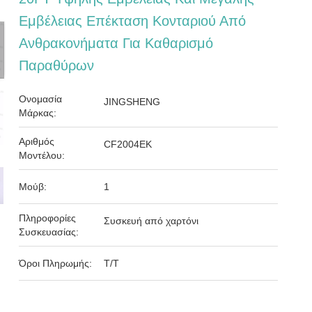
Εμβέλειας Επέκταση Κονταριού Από
Ανθρακονήματα Για Καθαρισμό
Παραθύρων
Ονομασία
JINGSHENG
Μάρκας:
Αριθμός
CF2004ΕΚ
Μοντέλου:
Μούβ:
1
Πληροφορίες
Συσκευή από χαρτόνι
Συσκευασίας:
Όροι Πληρωμής:
Τ/Τ