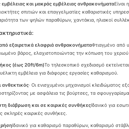
ς εμβέλειας και μακράς εμβέλειας ανθρακονήματα
Είναι 
διοκτήτες σπιτιών και επαγγελματίες καθαριστικές υπηρε
αριότητα των ψηλών παραθύρων, χαντάκια, ηλιακοί συλλέκ
ακτηριστικά:
από εξαιρετικά ελαφριά ανθρακονήματα
Φτιαγμένο από 
ειωμένο βάρος, ελαχιστοποιώντας την κόπωση του χεριού
ήκος (έως 20ft/6m)
Το τηλεσκοπικό σχεδιασμό εκτείνετα
υέλικτη εμβέλεια για διάφορες εργασίες καθαρισμού.
ι ανθεκτικός
∙ Οι ενισχυμένοι μηχανισμοί κλειδώματος ε
οστηρίζοντας με ασφάλεια τις βούρτσες, τα σφουγγαρίσμα
στη διάβρωση και σε καιρικές συνθήκες
Ιδανικό για εσωτ
ις σκληρές καιρικές συνθήκες.
χρήση
Ιδανικό για καθαρισμό παραθύρων, καθαρισμό στάβλ