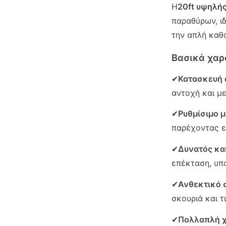
Η
20ft υψηλή
παραθύρων, ι
την απλή καθ
Βασικά χαρ
✔
Κατασκευή 
αντοχή και μ
✔
Ρυθμίσιμο μ
παρέχοντας ε
✔
Δυνατός κα
επέκταση, υπ
✔
Ανθεκτικό 
σκουριά και τ
✔
Πολλαπλή 