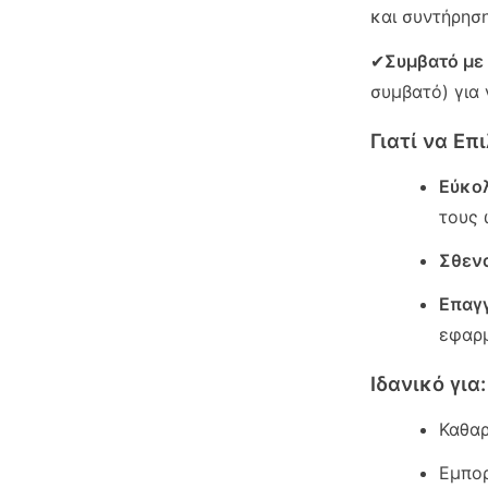
και συντήρησ
✔
Συμβατό με
συμβατό) για 
Γιατί να Ε
Εύκολ
τους 
Σθεν
Επαγγ
εφαρ
Ιδανικό για:
Καθαρ
Εμπο