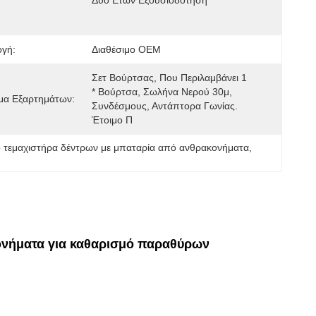
Δύο Ετών Εξουσιοδότηση
γή:
Διαθέσιμο OEM
Σετ Βούρτσας, Που Περιλαμβάνει 1 
* Βούρτσα, Σωλήνα Νερού 30μ, 
μα Εξαρτημάτων:
Συνδέσμους, Αντάπτορα Γωνίας. 
Έτοιμο Π
ο τεμαχιστήρα δέντρων με μπαταρία από ανθρακονήματα
, 
κονήματα για καθαρισμό παραθύρων