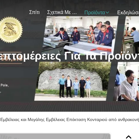
Σπίτι
Σχετικά Με Εμάς
Προϊόντα
επτομέρειες Για Τα Προϊόν
Εμβέλειας και Μεγάλης Εμβέλειας Επέκταση Κονταριού από ανθρακον