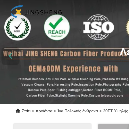
Λ
Σπίτι
>
προϊόντα
>
Ίνα Πολωνός άνθρακα
>
20FT Υψηλής 