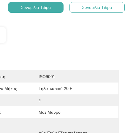
Συνομιλία Τώρα
Συνομιλία Τώρα
ηση:
ISO9001
νο Μήκος:
Τηλεσκοπικό:20 Ft
4
:
Ματ Μαύρο