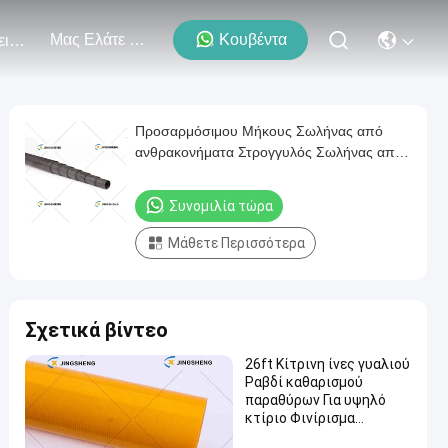
Μας Ελάτε Σε Επαφή Με
Κουβέντα
Εκδηλώσεις
Προσαρμόσιμου Μήκους Σωλήνας από
ανθρακονήματα Στρογγυλός Σωλήνας από
ανθρακονήματα Ελαφρύς Ανθεκτικός και
Ισχυρός για Βιομηχανικές Εφαρμογές
Συνομιλία τώρα
Μάθετε Περισσότερα
Σχετικά βίντεο
26ft Κίτρινη ίνες γυαλιού
Ραβδί καθαρισμού
παραθύρων Για υψηλό
κτίριο Φινίρισμα
Διαθέσιμο