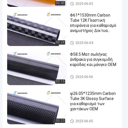
Στρογγυλό σωλήνα από ίνες
00:45
2025-06-03
άνθρακα
Φ61*1530mm Carbon
Tube 12K Γλαστική
επιφάνεια για καθαρισμό
ανεμιστήρες Δίκτυα
αράχνης Υψηλές οροφές
Στρογγυλό σωλήνα από ίνες
00:28
2025-06-04
άνθρακα
Φ58.5 Ματ σωλήνας
άνθρακα για συγκομιδή
καρύδας και μάνγκο OEM
Στρογγυλό σωλήνα από ίνες
2025-06-06
άνθρακα
00:15
φ26.05*1235mm Carbon
Tube 3K Glossy Surface
για καθαρισμό των
χαντάκων OEM
Στρογγυλό σωλήνα από ίνες
00:23
2025-06-05
άνθρακα