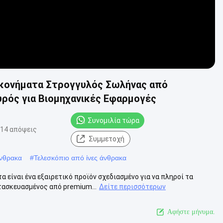
κονήματα Στρογγυλός Σωλήνας από
υρός για Βιομηχανικές Εφαρμογές
Συνομιλία τώρα
14 απόψεις
Συμμετοχή
νθρακα
#
Τελεσκόπιο από ίνες άνθρακα
είναι ένα εξαιρετικό προϊόν σχεδιασμένο για να πληροί τα
ασκευασμένος από premium...
Δείτε περισσότερων
Αφήστε μήνυμα.