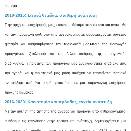
καριέρα.
2010-2015: Στερεά θεμέλια, σταθερή ανάπτυξη
Στην αρχή της επιχείρησής μας, επικεντρωθήκαμε στην έρευνα και ανάπτυξη
και την παραγωγή σωλήνων από ανθρακονήματα, συσσωρεύοντας συνεχώς
εμπειρία και αναβαθμίζοντας την τεχνολογία μας.Μέσω της εισαγωγής
προηγμένου εξοπλισμού και της βελτιστοποίησης της παραγωγικής
διαδικασίας, η ποιότητα των προϊόντων μας αναγνωρίστηκε σταδιακά από
την αγορά, και η πελατειακή μας βάση συνέχισε να επεκτείνεται.Σταδιακά
αναπτύξαμε από ένα μικρό εργαστήριο σε μια παραγωγική επιχείρηση
πρώιμης κλίμακας.
2016-2020: Καινοτομία και πρόοδος, ταχεία ανάπτυξη
Με την αύξηση της ζήτησης της αγοράς για προϊόντα από ανθρακονήματα,
αυξήσαμε τις επενδύσεις στην έρευνα και ανάπτυξη, δημιουργήσαμε μια
επαγγελματική ομάδα μηχανικών,και με επιτυχία υποβλήθηκε για 3