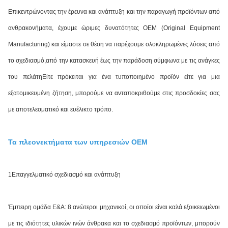
Επικεντρώνοντας την έρευνα και ανάπτυξη και την παραγωγή προϊόντων από
ανθρακονήματα, έχουμε ώριμες δυνατότητες OEM (Original Equipment
Manufacturing) και είμαστε σε θέση να παρέχουμε ολοκληρωμένες λύσεις από
το σχεδιασμό,από την κατασκευή έως την παράδοση σύμφωνα με τις ανάγκες
του πελάτηΕίτε πρόκειται για ένα τυποποιημένο προϊόν είτε για μια
εξατομικευμένη ζήτηση, μπορούμε να ανταποκριθούμε στις προσδοκίες σας
με αποτελεσματικό και ευέλικτο τρόπο.
Τα πλεονεκτήματα των υπηρεσιών OEM
1Επαγγελματικό σχεδιασμό και ανάπτυξη
Έμπειρη ομάδα Ε&Α: 8 ανώτεροι μηχανικοί, οι οποίοι είναι καλά εξοικειωμένοι
με τις ιδιότητες υλικών ινών άνθρακα και το σχεδιασμό προϊόντων, μπορούν