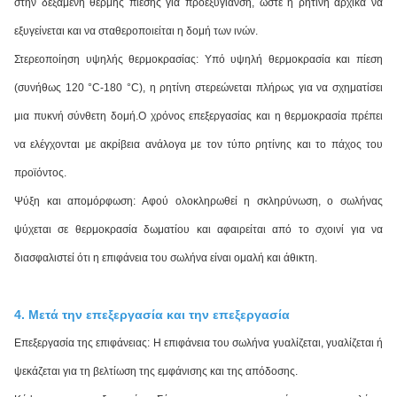
στην δεξαμενή θερμής πίεσης για προεξυγίανση, ώστε η ρητίνη αρχικά να
εξυγείνεται και να σταθεροποιείται η δομή των ινών.
Στερεοποίηση υψηλής θερμοκρασίας: Υπό υψηλή θερμοκρασία και πίεση
(συνήθως 120 °C-180 °C), η ρητίνη στερεώνεται πλήρως για να σχηματίσει
μια πυκνή σύνθετη δομή.Ο χρόνος επεξεργασίας και η θερμοκρασία πρέπει
να ελέγχονται με ακρίβεια ανάλογα με τον τύπο ρητίνης και το πάχος του
προϊόντος.
Ψύξη και απομόρφωση: Αφού ολοκληρωθεί η σκληρύνωση, ο σωλήνας
ψύχεται σε θερμοκρασία δωματίου και αφαιρείται από το σχοινί για να
διασφαλιστεί ότι η επιφάνεια του σωλήνα είναι ομαλή και άθικτη.
4. Μετά την επεξεργασία και την επεξεργασία
Επεξεργασία της επιφάνειας: Η επιφάνεια του σωλήνα γυαλίζεται, γυαλίζεται ή
ψεκάζεται για τη βελτίωση της εμφάνισης και της απόδοσης.