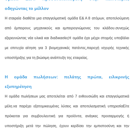
οδηγώντας το μέλλον
Η εταιρεία διαθέτει μια επαγγελματική ομάδα Ε& Α 8 ατόμων, αποτελούμενη
από έμπειρους μηχανικούς και εμπειρογνώμονες του κλάδου.συνεχώς
εξερευνώντας νέα υλικά και διαδικασίεςΗ ομάδα έχει μέχρι στιγμής υποβάλει
με επιτυχία αίτηση για 3 βιομηχανικές πατέντες,παροχή ισχυρής τεχνικής
υποστήριξης για τη βιώσιμη ανάπτυξη της εταιρείας.
Η ομάδα πωλήσεων: πελάτης πρώτα, ειλικρινής
εξυπηρέτηση
Η ομάδα πωλήσεων μας αποτελείται από 7 ενθουσιώδη και επαγγελματικά
μέλη.να παρέχει εξατομικευμένες λύσεις και αποτελεσματική υπηρεσίαΕίτε
πρόκειται για συμβουλευτική για προϊόντα, ανάγκες προσαρμογής ή
υποστήριξη μετά την πώληση, έχουν κερδίσει την εμπιστοσύνη και την