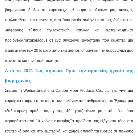
βιομηχανικά διπλώματα ευρεσιτεχνίαςΗ σειρά προϊόντων μας συνεχώς
εμπλουτίζεται, επεκτείνοντας από έναν ενιαίο σωλήνα από ίνες άνθρακα σε
διάφορους τύπους τηλεσκοπικών στύλων και εξατομικευμένων
προϊόντων.Μετακομίσαμε σε ένα σύγχρονο εργοστάσιο που καλύπτει μια
περιοχή άνω των 20Το έργο αυτό έχει αυξήσει σημαντικά την παραγωγική μας
ικανότητα και την αποδοτικότητα.
Από το 2021 έως σήμερα: Προς την αριστεία, ηγεσία της
βιομηχανίας
Σήμερα, η Weihai Jingsheng Carbon Fiber Products Co., Ltd. έχει γίνει μια
κορυφαία εταιρεία στον τομέα των σωλήνων από ανθρακονήματα.Έχουμε μια
εξειδικευμένη ομάδα παραγωγής 40 εργαζομένων με κατά μέσο όρο
περισσότερα από 10 χρόνια εμπειρίαςΤα προϊόντα μας εξάγονται τόσο στο
εσωτερικό όσο και στο εξωτερικό, και χρησιμοποιούνται ευρέως σε πολλούς