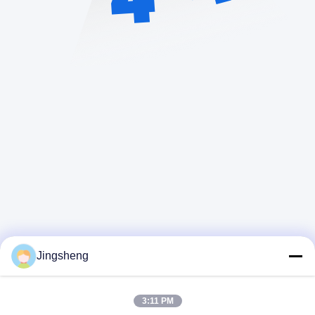
Jingsheng
Γρήγορη επικοινωνία
3:11 PM